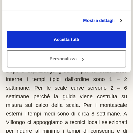
richiede solo sulla prima casa di residenza e la
domanda va presentata sempre prima dell'inizio
dei lavori. Possono fare domanda i residenti a
Mostra dettagli
Villongo con limitazioni motorie documentate,
proprietari o affittuari dell'immobile.
Accetta tutti
Quanto tempo serve per installare un
Personalizza
montascale a Villongo?
Dopo il sopralluogo gratuito, per le scale dritte
interne i tempi tipici dall'ordine sono 1 – 2
settimane. Per le scale curve servono 2 – 6
settimane perché la guida viene costruita su
misura sul calco della scala. Per i montascale
esterni i tempi medi sono di circa 8 settimane. A
Villongo ci appoggiamo a tecnici locali selezionati
per ridurre al minimo i tempi di consegna e di