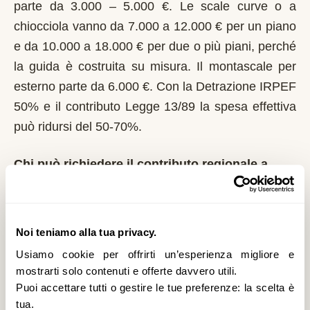
parte da 3.000 – 5.000 €. Le scale curve o a
chiocciola vanno da 7.000 a 12.000 € per un piano
e da 10.000 a 18.000 € per due o più piani, perché
la guida è costruita su misura. Il montascale per
esterno parte da 6.000 €. Con la Detrazione IRPEF
50% e il contributo Legge 13/89 la spesa effettiva
può ridursi del 50-70%.
Chi può richiedere il contributo regionale a
Villongo?
In Lombardia il riferimento normativo è la Legge
13/89 con L.R. 6/1989. Domanda al Comune entro
Noi teniamo alla tua privacy.
il 1° marzo di ogni anno. La Regione Lombardia è
Usiamo cookie per offrirti un’esperienza migliore e
tra le più strutturate: bandi regolari, graduatorie
mostrarti solo contenuti e offerte davvero utili.
Puoi accettare tutti o gestire le tue preferenze: la scelta è
pubbliche. È un contributo a fondo perduto che si
tua.