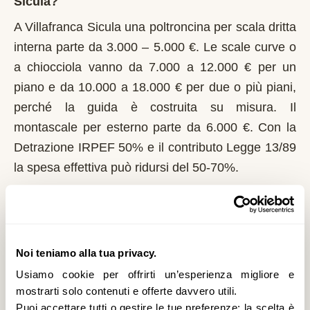
Sicula?
A Villafranca Sicula una poltroncina per scala dritta
interna parte da 3.000 – 5.000 €. Le scale curve o
a chiocciola vanno da 7.000 a 12.000 € per un
piano e da 10.000 a 18.000 € per due o più piani,
perché la guida è costruita su misura. Il
montascale per esterno parte da 6.000 €. Con la
Detrazione IRPEF 50% e il contributo Legge 13/89
la spesa effettiva può ridursi del 50-70%.
Chi può richiedere il contributo regionale a
Villafranca Sicula?
In Sicilia il riferimento normativo è la Legge 13/89
Noi teniamo alla tua privacy.
con L.R. 16/1986. Domanda al Comune entro il 1°
Usiamo cookie per offrirti un’esperienza migliore e
marzo di ogni anno. La Sicilia ha una propria
mostrarti solo contenuti e offerte davvero utili.
Puoi accettare tutti o gestire le tue preferenze: la scelta è