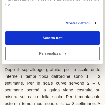
normativa regionale specifica sull'eliminazione
tua.
delle barriere. È un contributo a fondo perduto che
si richiede solo sulla prima casa di residenza e la
domanda va presentata sempre prima dell'inizio
Mostra dettagli
dei lavori. Possono fare domanda i residenti a
Villafranca Sicula con limitazioni motorie
Accetta tutti
documentate, proprietari o affittuari dell'immobile.
Personalizza
Quanto tempo serve per installare un
montascale a Villafranca Sicula?
Dopo il sopralluogo gratuito, per le scale dritte
interne i tempi tipici dall'ordine sono 1 – 2
settimane. Per le scale curve servono 2 – 6
settimane perché la guida viene costruita su
misura sul calco della scala. Per i montascale
esterni i tempi medi sono di circa 8 settimane. A