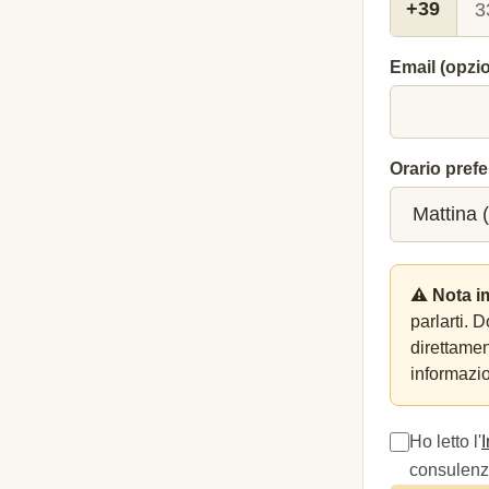
+39
Email (opzi
Orario prefe
⚠️ Nota i
parlarti. 
direttame
informazio
Ho letto l'
consulenza