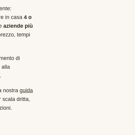
ente:
are in casa
4 o
le
aziende più
prezzo, tempi
imento di
alla
.
a nostra
guida
 scala dritta,
zioni.