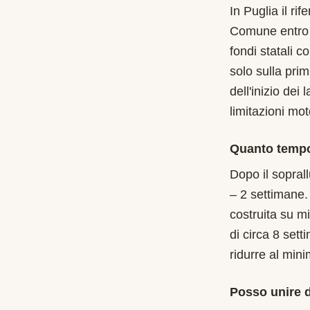
In Puglia il r
Comune entro i
fondi statali c
solo sulla pri
dell'inizio de
limitazioni mot
Quanto tempo
Dopo il soprall
– 2 settimane.
costruita su m
di circa 8 set
ridurre al min
Posso unire d