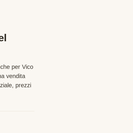
el
iche per
Vico
na vendita
iale, prezzi