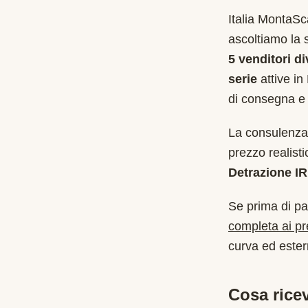
Italia MontaS
ascoltiamo la 
5 venditori di
serie
attive in
di consegna e 
La consulenza 
prezzo realist
Detrazione I
Se prima di pa
completa ai p
curva ed estern
Cosa ricev