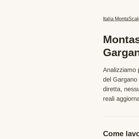
Italia MontaScal
Montas
Garga
Analizziamo p
del Gargano
diretta, nes
reali aggiorna
Come lavo