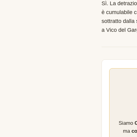
Sì. La detrazi
è cumulabile c
sottratto dalla
a Vico del Ga
Siamo
G
ma
co