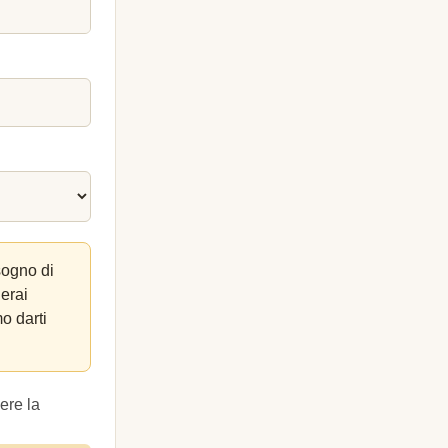
sogno di
lerai
o darti
ere la