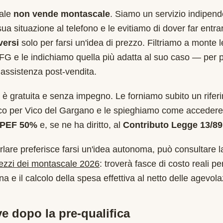
cale
non vende montascale
. Siamo un servizio indipend
sua situazione al telefono e le evitiamo di dover far entr
versi
solo per farsi un'idea di prezzo. Filtriamo a monte 
FG
e le indichiamo quella più adatta al suo caso — per 
assistenza post-vendita.
è gratuita e senza impegno. Le forniamo subito un rifer
ico per
Vico del Gargano
e le spieghiamo come accedere 
RPEF 50%
e, se ne ha diritto, al
Contributo Legge 13/89
rlare preferisce farsi un'idea autonoma, può consultare l
rezzi dei montascale 2026
: troverà fasce di costo reali per
a e il calcolo della spesa effettiva al netto delle agevola
e dopo la pre-qualifica