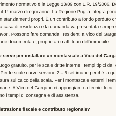
iferimento normativo è la Legge 13/89 con L.R. 19/2006.
l 1° marzo di ogni anno. La Regione Puglia integra peri
on stanziamenti propri. È un contributo a fondo perduto ch
ma casa di residenza e la domanda va presentata sempre
i lavori. Possono fare domanda i residenti a Vico del Gar
orie documentate, proprietari o affittuari dell'immobile.
 serve per installare un montascale a Vico del Gar
uogo gratuito, per le scale dritte interne i tempi tipici dal
 Per le scale curve servono 2 – 6 settimane perché la gu
isura sul calco della scala. Per i montascale esterni i te
timane. A Vico del Gargano ci appoggiamo a tecnici locali 
imo i tempi di consegna e di assistenza.
etrazione fiscale e contributo regionale?