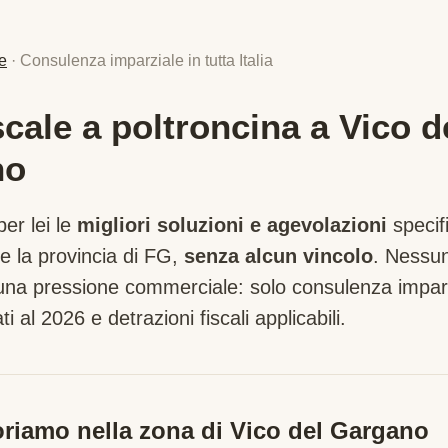
e
· Consulenza imparziale in tutta Italia
cale a poltroncina a Vico d
no
er lei le
migliori soluzioni e agevolazioni
specif
e la provincia di
FG
,
senza alcun vincolo
. Nessu
suna pressione commerciale: solo consulenza imparz
ti al 2026 e detrazioni fiscali applicabili.
riamo nella zona di
Vico del Gargano