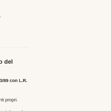
.
o del
3/89 con L.R.
ti propri.