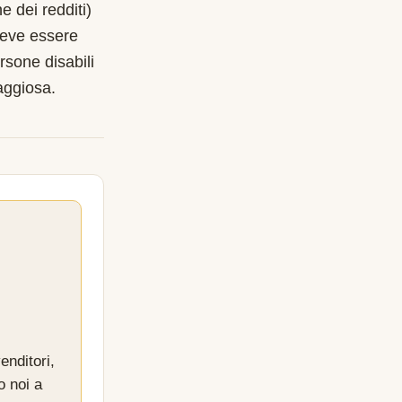
e dei redditi)
deve essere
rsone disabili
aggiosa.
enditori,
o noi a