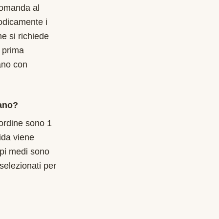
 Domanda al
odicamente i
e si richiede
 prima
gano con
gano?
l'ordine sono 1
ida viene
mpi medi sono
selezionati per