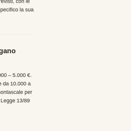
evisti, con le
pecifico la sua
rgano
000 – 5.000 €.
e da 10.000 a
 montascale per
o Legge 13/89