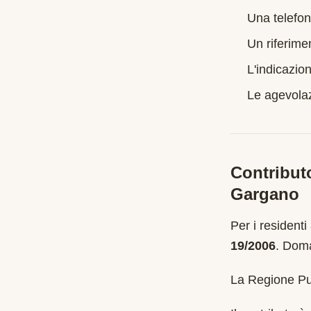
Una telefon
Un riferime
L'indicazion
Le agevolazi
Contribut
Gargano
Per i residenti
19/2006
.
Doma
La Regione Pug