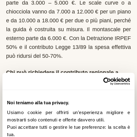
parte da 3.000 – 5.000 €. Le scale curve o a
chiocciola vanno da 7.000 a 12.000 € per un piano
e da 10.000 a 18.000 € per due o più piani, perché
la guida è costruita su misura. Il montascale per
esterno parte da 6.000 €. Con la Detrazione IRPEF
50% e il contributo Legge 13/89 la spesa effettiva
può ridursi del 50-70%.
Chi può richiedere il contributo regionale a
Varenna?
In Lombardia il riferimento normativo è la Legge
13/89 con L.R. 6/1989. Domanda al Comune entro
Noi teniamo alla tua privacy.
il 1° marzo di ogni anno. La Regione Lombardia è
Usiamo cookie per offrirti un’esperienza migliore e
tra le più strutturate: bandi regolari, graduatorie
mostrarti solo contenuti e offerte davvero utili.
Puoi accettare tutti o gestire le tue preferenze: la scelta è
pubbliche. È un contributo a fondo perduto che si
tua.