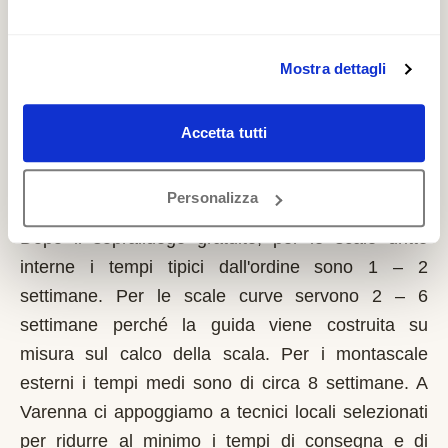
richiede solo sulla prima casa di residenza e la
domanda va presentata sempre prima dell'inizio
dei lavori. Possono fare domanda i residenti a
Mostra dettagli
Varenna con limitazioni motorie documentate,
proprietari o affittuari dell'immobile.
Accetta tutti
Quanto tempo serve per installare un
Personalizza
montascale a Varenna?
Dopo il sopralluogo gratuito, per le scale dritte
interne i tempi tipici dall'ordine sono 1 – 2
settimane. Per le scale curve servono 2 – 6
settimane perché la guida viene costruita su
misura sul calco della scala. Per i montascale
esterni i tempi medi sono di circa 8 settimane. A
Varenna ci appoggiamo a tecnici locali selezionati
per ridurre al minimo i tempi di consegna e di