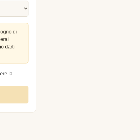
sogno di
lerai
o darti
ere la