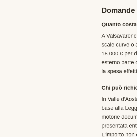
Domande f
Quanto costa
A Valsavarench
scale curve o 
18.000 € per d
esterno parte 
la spesa effet
Chi può richi
In Valle d'Aost
base alla Legg
motorie docume
presentata entr
L'importo non 