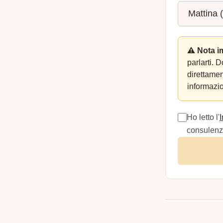
⚠️ Nota i
parlarti. 
direttame
informazio
Ho letto l'
consulenza