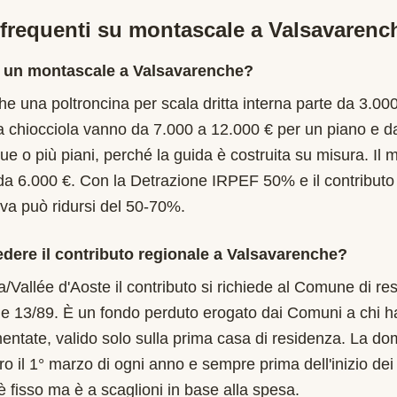
requenti su montascale a
Valsavarenc
 un montascale a Valsavarenche?
e una poltroncina per scala dritta interna parte da 3.00
a chiocciola vanno da 7.000 a 12.000 € per un piano e d
ue o più piani, perché la guida è costruita su misura. Il
da 6.000 €. Con la Detrazione IRPEF 50% e il contribut
tiva può ridursi del 50-70%.
edere il contributo regionale a Valsavarenche?
a/Vallée d'Aoste il contributo si richiede al Comune di re
e 13/89. È un fondo perduto erogato dai Comuni a chi ha
ntate, valido solo sulla prima casa di residenza. La d
o il 1° marzo di ogni anno e sempre prima dell'inizio dei 
è fisso ma è a scaglioni in base alla spesa.