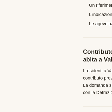
Un riferime
L'indicazion
Le agevolazi
Contribut
abita a
Va
I residenti a
V
contributo pre
La domanda si
con la Detraz