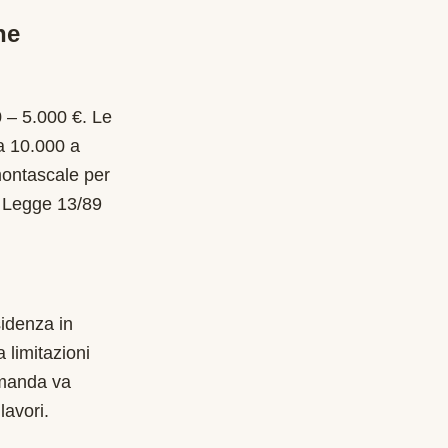
he
0 – 5.000 €. Le
a 10.000 a
 montascale per
o Legge 13/89
sidenza in
 limitazioni
omanda va
lavori.