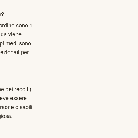
e?
l'ordine sono 1
ida viene
mpi medi sono
ezionati per
e dei redditi)
deve essere
rsone disabili
iosa.