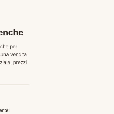
renche
iche per
suna vendita
iale, prezzi
ente: