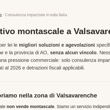
e
· Consulenza imparziale in tutta Italia
tivo montascale a Valsava
er lei le
migliori soluzioni e agevolazioni
specif
he
e la provincia di
AO
,
senza alcun vincolo
. Nes
suna pressione commerciale: solo consulenza imparz
ti al 2026 e detrazioni fiscali applicabili.
riamo nella zona di
Valsavarenche
cale
non vende montascale
. Siamo un servizio indipend