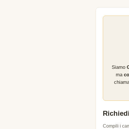
Siamo
G
ma
co
chiama
Richiedi
Compili i ca