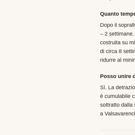
Quanto tempo
Dopo il soprall
– 2 settimane.
costruita su m
di circa 8 set
ridurre al min
Posso unire d
Sì. La detrazi
è cumulabile c
sottratto dalla
a Valsavarenc