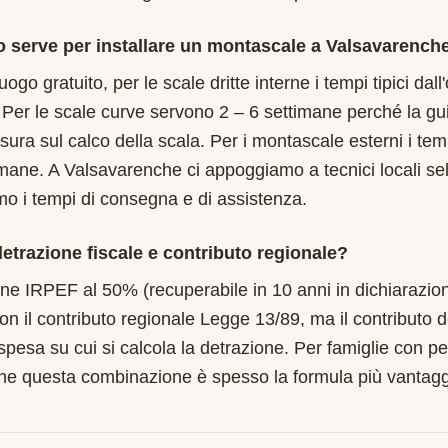
 serve per installare un montascale a Valsavarench
uogo gratuito, per le scale dritte interne i tempi tipici dal
 Per le scale curve servono 2 – 6 settimane perché la gu
isura sul calco della scala. Per i montascale esterni i te
timane. A Valsavarenche ci appoggiamo a tecnici locali sel
imo i tempi di consegna e di assistenza.
etrazione fiscale e contributo regionale?
one IRPEF al 50% (recuperabile in 10 anni in dichiarazion
on il contributo regionale Legge 13/89, ma il contributo 
 spesa su cui si calcola la detrazione. Per famiglie con pe
he questa combinazione è spesso la formula più vantagg