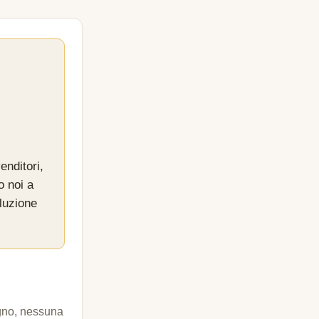
enditori,
o noi a
luzione
egno, nessuna