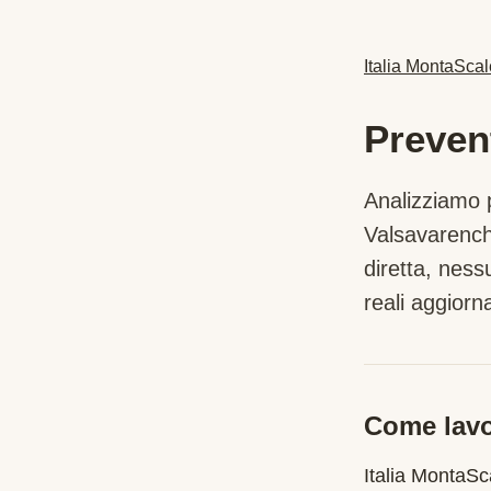
Italia MontaScal
Preven
Analizziamo p
Valsavarenc
diretta, nes
reali aggiorna
Come lavo
Italia MontaS