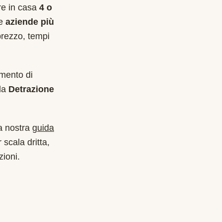
are in casa
4 o
le
aziende più
prezzo, tempi
imento di
la
Detrazione
a nostra
guida
 scala dritta,
zioni.