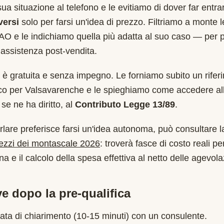
sua situazione al telefono e le evitiamo di dover far entr
versi
solo per farsi un'idea di prezzo. Filtriamo a monte 
AO
e le indichiamo quella più adatta al suo caso — per 
assistenza post-vendita.
è gratuita e senza impegno. Le forniamo subito un rifer
ico per
Valsavarenche
e le spieghiamo come accedere al
se ne ha diritto, al
Contributo Legge 13/89
.
rlare preferisce farsi un'idea autonoma, può consultare l
rezzi dei montascale 2026
: troverà fasce di costo reali per
a e il calcolo della spesa effettiva al netto delle agevola
e dopo la pre-qualifica
ata di chiarimento (10-15 minuti) con un consulente.