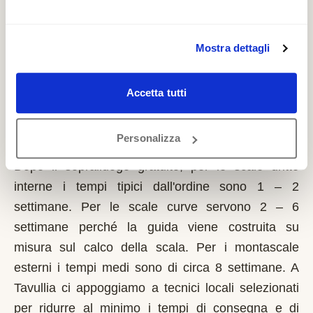
sulla prima casa di residenza e la domanda va
presentata sempre prima dell'inizio dei lavori.
Possono fare domanda i residenti a Tavullia con
Mostra dettagli
limitazioni motorie documentate, proprietari o
affittuari dell'immobile.
Accetta tutti
Quanto tempo serve per installare un
Personalizza
montascale a Tavullia?
Dopo il sopralluogo gratuito, per le scale dritte
interne i tempi tipici dall'ordine sono 1 – 2
settimane. Per le scale curve servono 2 – 6
settimane perché la guida viene costruita su
misura sul calco della scala. Per i montascale
esterni i tempi medi sono di circa 8 settimane. A
Tavullia ci appoggiamo a tecnici locali selezionati
per ridurre al minimo i tempi di consegna e di