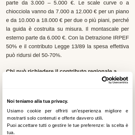
parte da 3.000 – 5.000 €. Le scale curve o a
chiocciola vanno da 7.000 a 12.000 € per un piano
e da 10.000 a 18.000 € per due o più piani, perché
la guida è costruita su misura. Il montascale per
esterno parte da 6.000 €. Con la Detrazione IRPEF
50% e il contributo Legge 13/89 la spesa effettiva
può ridursi del 50-70%.
Chi può richiedere il contributo regionale a
Tavullia?
In Marche il riferimento normativo è la Legge
13/89. Domanda al Comune entro il 1° marzo di
Noi teniamo alla tua privacy.
ogni anno. Erogazione tramite riparto annuale ai
Usiamo cookie per offrirti un’esperienza migliore e
Comuni in base alle domande presentate. È un
mostrarti solo contenuti e offerte davvero utili.
Puoi accettare tutti o gestire le tue preferenze: la scelta è
contributo a fondo perduto che si richiede solo
tua.