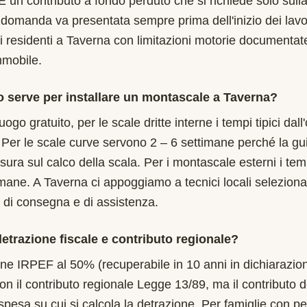
 È un contributo a fondo perduto che si richiede solo sull
 domanda va presentata sempre prima dell'inizio dei lav
 residenti a Taverna con limitazioni motorie documentate,
immobile.
 serve per installare un montascale a Taverna?
uogo gratuito, per le scale dritte interne i tempi tipici dal
 Per le scale curve servono 2 – 6 settimane perché la gu
isura sul calco della scala. Per i montascale esterni i te
imane. A Taverna ci appoggiamo a tecnici locali selezionat
 di consegna e di assistenza.
etrazione fiscale e contributo regionale?
one IRPEF al 50% (recuperabile in 10 anni in dichiarazion
on il contributo regionale Legge 13/89, ma il contributo 
 spesa su cui si calcola la detrazione. Per famiglie con pe