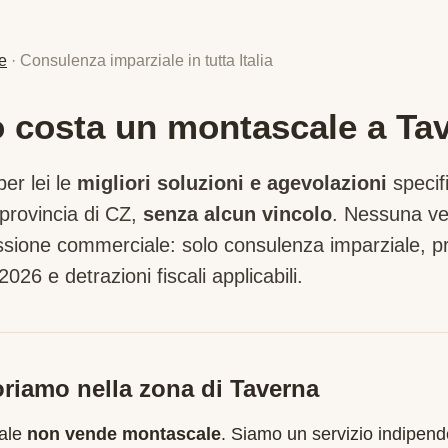
e
· Consulenza imparziale in tutta Italia
 costa un montascale a Ta
er lei le
migliori soluzioni e agevolazioni
specif
provincia di
CZ
,
senza alcun vincolo
. Nessuna ven
sione commerciale: solo consulenza imparziale, pre
2026 e detrazioni fiscali applicabili.
riamo nella zona di
Taverna
cale
non vende montascale
. Siamo un servizio indipend