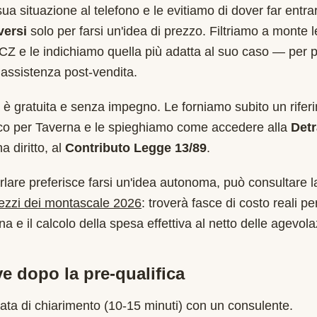
sua situazione al telefono e le evitiamo di dover far entr
versi
solo per farsi un'idea di prezzo. Filtriamo a monte 
CZ
e le indichiamo quella più adatta al suo caso — per 
assistenza post-vendita.
è gratuita e senza impegno. Le forniamo subito un rifer
ico per
Taverna
e le spieghiamo come accedere alla
Det
 diritto, al
Contributo Legge 13/89
.
rlare preferisce farsi un'idea autonoma, può consultare l
rezzi dei montascale 2026
: troverà fasce di costo reali per
a e il calcolo della spesa effettiva al netto delle agevola
e dopo la pre-qualifica
ata di chiarimento (10-15 minuti) con un consulente.