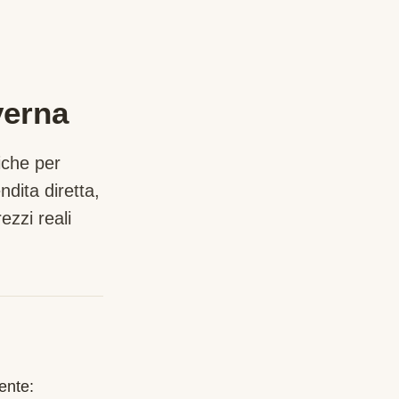
verna
iche per
dita diretta,
zzi reali
ente: