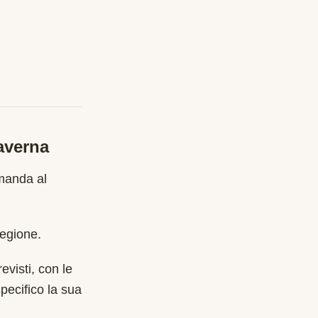
averna
anda al
regione.
evisti, con le
pecifico la sua