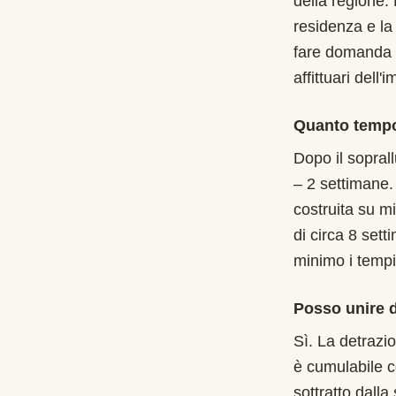
della regione.
residenza e la
fare domanda i
affittuari dell'
Quanto tempo
Dopo il soprall
– 2 settimane.
costruita su m
di circa 8 sett
minimo i tempi
Posso unire d
Sì. La detrazi
è cumulabile c
sottratto dalla