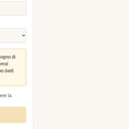
sogno di
lerai
o darti
ere la