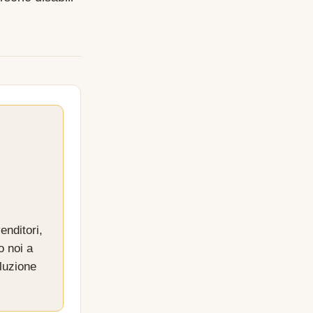
enditori,
o noi a
luzione