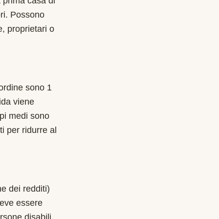
a prima casa di
ori. Possono
 proprietari o
l'ordine sono 1
ida viene
mpi medi sono
i per ridurre al
e dei redditi)
deve essere
rsone disabili