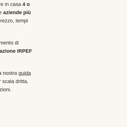
are in casa
4 o
le
aziende più
prezzo, tempi
imento di
razione IRPEF
a nostra
guida
 scala dritta,
zioni.