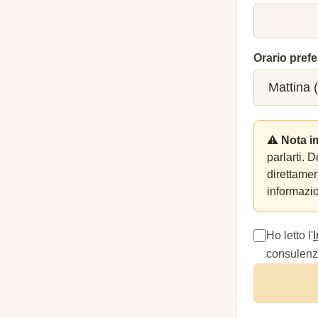
Orario prefe
⚠️ Nota i
parlarti. 
direttame
informazio
Ho letto l'
consulenza