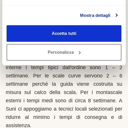
dei lavori. Possono fare domanda i residenti a Suni
Mostra dettagli
con limitazioni motorie documentate, proprietari o
affittuari dell'immobile.
Accetta tutti
Quanto tempo serve per installare un
montascale a Suni?
Personalizza
Dopo il sopralluogo gratuito, per le scale dritte
interne i tempi tipici dall'ordine sono 1 – 2
settimane. Per le scale curve servono 2 – 6
settimane perché la guida viene costruita su
misura sul calco della scala. Per i montascale
esterni i tempi medi sono di circa 8 settimane. A
Suni ci appoggiamo a tecnici locali selezionati per
ridurre al minimo i tempi di consegna e di
assistenza.