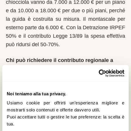
chiocciola vanno da 7.000 a 12.000 € per un piano
e da 10.000 a 18.000 € per due o più piani, perché
la guida è costruita su misura. Il montascale per
esterno parte da 6.000 €. Con la Detrazione IRPEF
50% e il contributo Legge 13/89 la spesa effettiva
può ridursi del 50-70%.
Chi può richiedere il contributo regionale a
Suni?
In Sardegna il riferimento normativo è la Legge
13/89 con L.R. 4/2006. Domanda al Comune entro
Noi teniamo alla tua privacy.
il 1° marzo di ogni anno. Regione Sardegna integra
Usiamo cookie per offrirti un’esperienza migliore e
i fondi nazionali; gestione tramite i Comuni di
mostrarti solo contenuti e offerte davvero utili.
residenza. È un contributo a fondo perduto che si
Puoi accettare tutti o gestire le tue preferenze: la scelta è
richiede solo sulla prima casa di residenza e la
tua.
domanda va presentata sempre prima dell'inizio