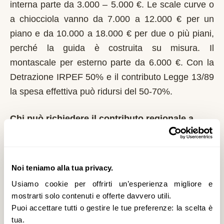
interna parte da 3.000 – 5.000 €. Le scale curve o
a chiocciola vanno da 7.000 a 12.000 € per un
piano e da 10.000 a 18.000 € per due o più piani,
perché la guida è costruita su misura. Il
montascale per esterno parte da 6.000 €. Con la
Detrazione IRPEF 50% e il contributo Legge 13/89
la spesa effettiva può ridursi del 50-70%.
Chi può richiedere il contributo regionale a
Schignano?
In Lombardia il riferimento normativo è la Legge
13/89 con L.R. 6/1989. Domanda al Comune entro
Noi teniamo alla tua privacy.
il 1° marzo di ogni anno. La Regione Lombardia è
Usiamo cookie per offrirti un’esperienza migliore e
tra le più strutturate: bandi regolari, graduatorie
mostrarti solo contenuti e offerte davvero utili.
Puoi accettare tutti o gestire le tue preferenze: la scelta è
pubbliche. È un contributo a fondo perduto che si
tua.