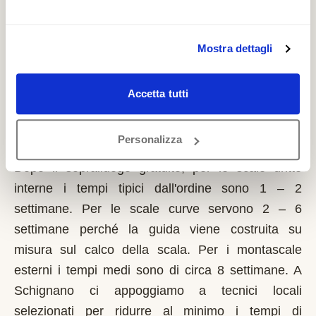
richiede solo sulla prima casa di residenza e la
domanda va presentata sempre prima dell'inizio
dei lavori. Possono fare domanda i residenti a
Mostra dettagli
Schignano con limitazioni motorie documentate,
proprietari o affittuari dell'immobile.
Accetta tutti
Quanto tempo serve per installare un
Personalizza
montascale a Schignano?
Dopo il sopralluogo gratuito, per le scale dritte
interne i tempi tipici dall'ordine sono 1 – 2
settimane. Per le scale curve servono 2 – 6
settimane perché la guida viene costruita su
misura sul calco della scala. Per i montascale
esterni i tempi medi sono di circa 8 settimane. A
Schignano ci appoggiamo a tecnici locali
selezionati per ridurre al minimo i tempi di