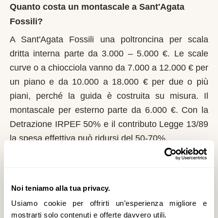
Quanto costa un montascale a Sant'Agata
Fossili?
A Sant'Agata Fossili una poltroncina per scala
dritta interna parte da 3.000 – 5.000 €. Le scale
curve o a chiocciola vanno da 7.000 a 12.000 € per
un piano e da 10.000 a 18.000 € per due o più
piani, perché la guida è costruita su misura. Il
montascale per esterno parte da 6.000 €. Con la
Detrazione IRPEF 50% e il contributo Legge 13/89
la spesa effettiva può ridursi del 50-70%.
Chi può richiedere il contributo regionale a
Sant'Agata Fossili?
Noi teniamo alla tua privacy.
In Piemonte il riferimento normativo è la Legge
Usiamo cookie per offrirti un’esperienza migliore e
13/89 con L.R. 1/2004. Domanda al Comune entro
mostrarti solo contenuti e offerte davvero utili.