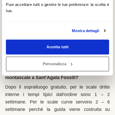
il 1° marzo di ogni anno. Regione Piemonte integra
Puoi accettare tutti o gestire le tue preferenze: la scelta è
tua.
i fondi statali e pubblica graduatorie su base
provinciale. È un contributo a fondo perduto che si
richiede solo sulla prima casa di residenza e la
Mostra dettagli
domanda va presentata sempre prima dell'inizio
dei lavori. Possono fare domanda i residenti a
Accetta tutti
Sant'Agata Fossili con limitazioni motorie
documentate, proprietari o affittuari dell'immobile.
Personalizza
Quanto tempo serve per installare un
montascale a Sant'Agata Fossili?
Dopo il sopralluogo gratuito, per le scale dritte
interne i tempi tipici dall'ordine sono 1 – 2
settimane. Per le scale curve servono 2 – 6
settimane perché la guida viene costruita su