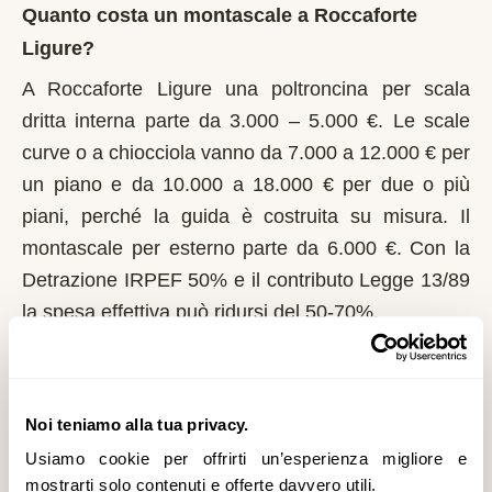
Quanto costa un montascale a Roccaforte
Ligure?
A Roccaforte Ligure una poltroncina per scala
dritta interna parte da 3.000 – 5.000 €. Le scale
curve o a chiocciola vanno da 7.000 a 12.000 € per
un piano e da 10.000 a 18.000 € per due o più
piani, perché la guida è costruita su misura. Il
montascale per esterno parte da 6.000 €. Con la
Detrazione IRPEF 50% e il contributo Legge 13/89
la spesa effettiva può ridursi del 50-70%.
Chi può richiedere il contributo regionale a
Roccaforte Ligure?
Noi teniamo alla tua privacy.
In Piemonte il riferimento normativo è la Legge
Usiamo cookie per offrirti un’esperienza migliore e
13/89 con L.R. 1/2004. Domanda al Comune entro
mostrarti solo contenuti e offerte davvero utili.