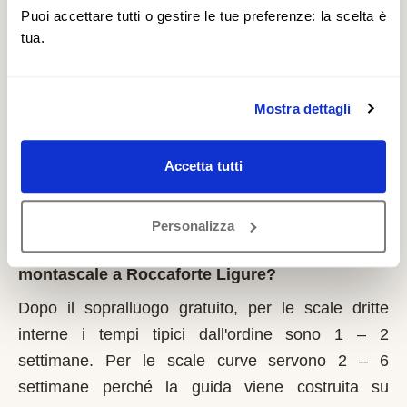
il 1° marzo di ogni anno. Regione Piemonte integra
Puoi accettare tutti o gestire le tue preferenze: la scelta è
tua.
i fondi statali e pubblica graduatorie su base
provinciale. È un contributo a fondo perduto che si
richiede solo sulla prima casa di residenza e la
Mostra dettagli
domanda va presentata sempre prima dell'inizio
dei lavori. Possono fare domanda i residenti a
Accetta tutti
Roccaforte Ligure con limitazioni motorie
documentate, proprietari o affittuari dell'immobile.
Personalizza
Quanto tempo serve per installare un
montascale a Roccaforte Ligure?
Dopo il sopralluogo gratuito, per le scale dritte
interne i tempi tipici dall'ordine sono 1 – 2
settimane. Per le scale curve servono 2 – 6
settimane perché la guida viene costruita su