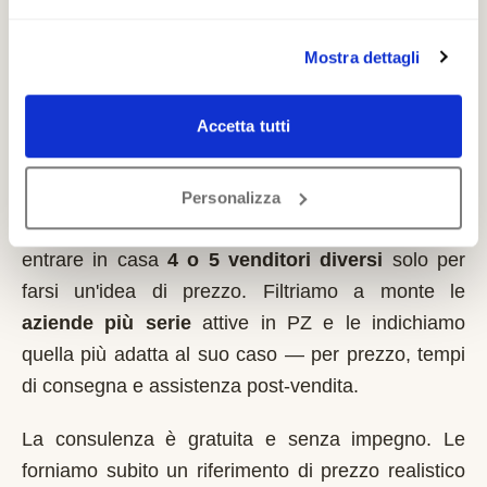
Mostra dettagli
Come lavoriamo nella zona di
Rapolla
Accetta tutti
Italia MontaScale
non vende montascale
. Siamo
un servizio indipendente: ascoltiamo la sua
Personalizza
situazione al telefono e le evitiamo di dover far
entrare in casa
4 o 5 venditori diversi
solo per
farsi un'idea di prezzo. Filtriamo a monte le
aziende più serie
attive in
PZ
e le indichiamo
quella più adatta al suo caso — per prezzo, tempi
di consegna e assistenza post-vendita.
La consulenza è gratuita e senza impegno. Le
forniamo subito un riferimento di prezzo realistico