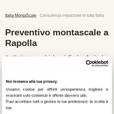
Italia MontaScale
· Consulenza imparziale in tutta Italia
Preventivo montascale a
Rapolla
Analizziamo per lei le
migliori soluzioni e
agevolazioni
specifiche per
Rapolla
e la
provincia di
PZ
,
senza alcun vincolo
.
Nessuna vendita diretta, nessuna pressione
Noi teniamo alla tua privacy.
commerciale: solo consulenza imparziale,
Usiamo cookie per offrirti un’esperienza migliore e
mostrarti solo contenuti e offerte davvero utili.
prezzi reali aggiornati al 2026 e detrazioni
Puoi accettare tutti o gestire le tue preferenze: la scelta è
fiscali applicabili.
tua.