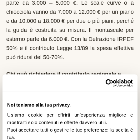
parte da 3.000 – 5.000 €. Le scale curve o a
chiocciola vanno da 7.000 a 12.000 € per un piano
e da 10.000 a 18.000 € per due o più piani, perché
la guida è costruita su misura. Il montascale per
esterno parte da 6.000 €. Con la Detrazione IRPEF
50% e il contributo Legge 13/89 la spesa effettiva
può ridursi del 50-70%.
Chi può richiedere il contributo regionale a
Pogno?
In Piemonte il riferimento normativo è la Legge
13/89 con L.R. 1/2004. Domanda al Comune entro
Noi teniamo alla tua privacy.
il 1° marzo di ogni anno. Regione Piemonte integra
Usiamo cookie per offrirti un’esperienza migliore e
i fondi statali e pubblica graduatorie su base
mostrarti solo contenuti e offerte davvero utili.
Puoi accettare tutti o gestire le tue preferenze: la scelta è
provinciale. È un contributo a fondo perduto che si
tua.