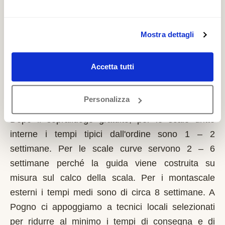
richiede solo sulla prima casa di residenza e la
domanda va presentata sempre prima dell'inizio
dei lavori. Possono fare domanda i residenti a
Mostra dettagli
Pogno con limitazioni motorie documentate,
proprietari o affittuari dell'immobile.
Accetta tutti
Quanto tempo serve per installare un
Personalizza
montascale a Pogno?
Dopo il sopralluogo gratuito, per le scale dritte
interne i tempi tipici dall'ordine sono 1 – 2
settimane. Per le scale curve servono 2 – 6
settimane perché la guida viene costruita su
misura sul calco della scala. Per i montascale
esterni i tempi medi sono di circa 8 settimane. A
Pogno ci appoggiamo a tecnici locali selezionati
per ridurre al minimo i tempi di consegna e di