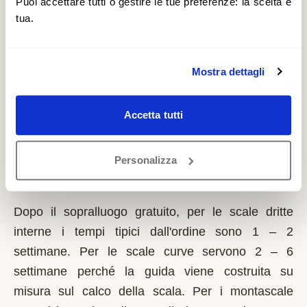
Puoi accettare tutti o gestire le tue preferenze: la scelta è
regioni con fondi più costanti; graduatorie
tua.
pubblicate dal Comune. È un contributo a fondo
perduto che si richiede solo sulla prima casa di
residenza e la domanda va presentata sempre
Mostra dettagli
prima dell'inizio dei lavori. Possono fare domanda i
residenti a Pieve Fosciana con limitazioni motorie
Accetta tutti
documentate, proprietari o affittuari dell'immobile.
Personalizza
Quanto tempo serve per installare un
montascale a Pieve Fosciana?
Dopo il sopralluogo gratuito, per le scale dritte
interne i tempi tipici dall'ordine sono 1 – 2
settimane. Per le scale curve servono 2 – 6
settimane perché la guida viene costruita su
misura sul calco della scala. Per i montascale