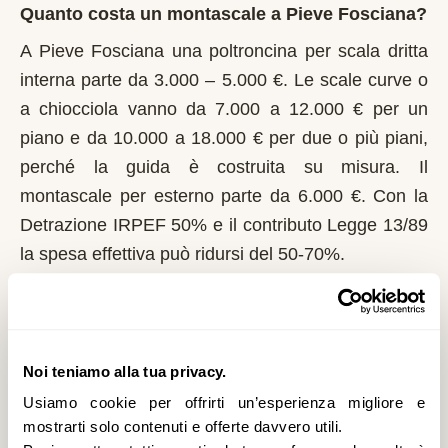
Quanto costa un montascale a Pieve Fosciana?
A Pieve Fosciana una poltroncina per scala dritta
interna parte da 3.000 – 5.000 €. Le scale curve o
a chiocciola vanno da 7.000 a 12.000 € per un
piano e da 10.000 a 18.000 € per due o più piani,
perché la guida è costruita su misura. Il
montascale per esterno parte da 6.000 €. Con la
Detrazione IRPEF 50% e il contributo Legge 13/89
la spesa effettiva può ridursi del 50-70%.
Chi può richiedere il contributo regionale a
Pieve Fosciana?
Noi teniamo alla tua privacy.
In Toscana il riferimento normativo è la Legge
13/89 con L.R. 47/1991. Domanda al Comune
Usiamo cookie per offrirti un’esperienza migliore e
mostrarti solo contenuti e offerte davvero utili.
entro il 1° marzo di ogni anno. La Toscana è tra le