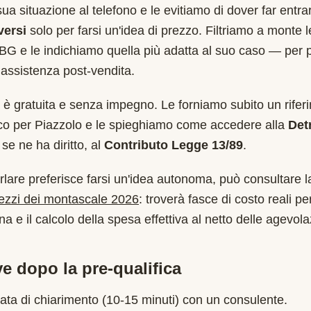
sua situazione al telefono e le evitiamo di dover far entr
versi
solo per farsi un'idea di prezzo. Filtriamo a monte 
BG
e le indichiamo quella più adatta al suo caso — per 
assistenza post-vendita.
è gratuita e senza impegno. Le forniamo subito un rifer
ico per
Piazzolo
e le spieghiamo come accedere alla
Det
se ne ha diritto, al
Contributo Legge 13/89
.
rlare preferisce farsi un'idea autonoma, può consultare l
rezzi dei montascale 2026
: troverà fasce di costo reali per
a e il calcolo della spesa effettiva al netto delle agevola
e dopo la pre-qualifica
ata di chiarimento (10-15 minuti) con un consulente.