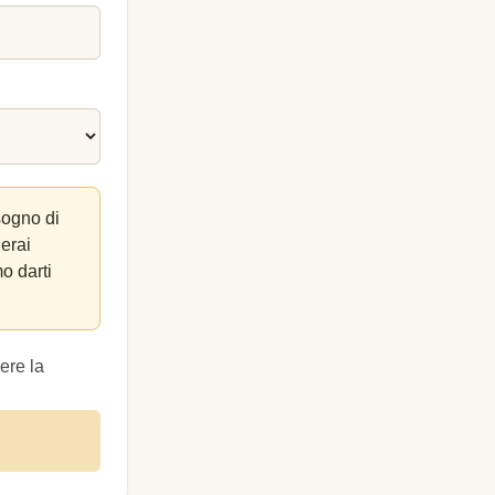
sogno di
lerai
o darti
ere la