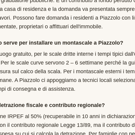
, graduatorie pubbliche. È un contributo a fondo perduto 
ma casa di residenza e la domanda va presentata sempre
 lavori. Possono fare domanda i residenti a Piazzolo con l
tate, proprietari o affittuari dell'immobile.
serve per installare un montascale a Piazzolo?
uogo gratuito, per le scale dritte interne i tempi tipici dal
 Per le scale curve servono 2 – 6 settimane perché la gu
isura sul calco della scala. Per i montascale esterni i te
imane. A Piazzolo ci appoggiamo a tecnici locali seleziona
mpi di consegna e di assistenza.
etrazione fiscale e contributo regionale?
one IRPEF al 50% (recuperabile in 10 anni in dichiarazion
on il contributo regionale Legge 13/89, ma il contributo 
 spesa su cui si calcola la detrazione. Per famiglie con pe