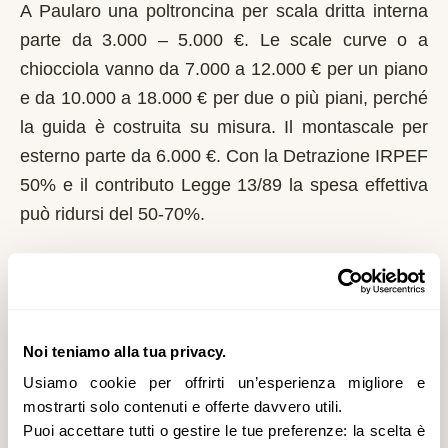
A Paularo una poltroncina per scala dritta interna
parte da 3.000 – 5.000 €. Le scale curve o a
chiocciola vanno da 7.000 a 12.000 € per un piano
e da 10.000 a 18.000 € per due o più piani, perché
la guida è costruita su misura. Il montascale per
esterno parte da 6.000 €. Con la Detrazione IRPEF
50% e il contributo Legge 13/89 la spesa effettiva
può ridursi del 50-70%.
Chi può richiedere il contributo regionale a
Paularo?
In Friuli-Venezia Giulia il riferimento normativo è la
Noi teniamo alla tua privacy.
Legge 13/89 con L.R. 41/1996. Domanda al
Usiamo cookie per offrirti un’esperienza migliore e
Comune entro il 1° marzo di ogni anno. La
mostrarti solo contenuti e offerte davvero utili.
Regione integra i fondi statali con risorse proprie
Puoi accettare tutti o gestire le tue preferenze: la scelta è