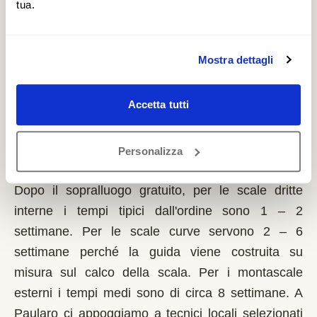
tramite i Comuni. È un contributo a fondo perduto
tua.
che si richiede solo sulla prima casa di residenza e
la domanda va presentata sempre prima dell'inizio
Mostra dettagli
dei lavori. Possono fare domanda i residenti a
Paularo con limitazioni motorie documentate,
proprietari o affittuari dell'immobile.
Accetta tutti
Quanto tempo serve per installare un
Personalizza
montascale a Paularo?
Dopo il sopralluogo gratuito, per le scale dritte
interne i tempi tipici dall'ordine sono 1 – 2
settimane. Per le scale curve servono 2 – 6
settimane perché la guida viene costruita su
misura sul calco della scala. Per i montascale
esterni i tempi medi sono di circa 8 settimane. A
Paularo ci appoggiamo a tecnici locali selezionati