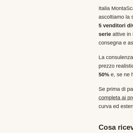
Italia MontaS
ascoltiamo la 
5 venditori di
serie
attive in
consegna e as
La consulenza 
prezzo realist
50%
e, se ne ha
Se prima di pa
completa ai p
curva ed estern
Cosa ricev