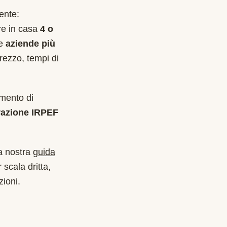
ente:
are in casa
4 o
le
aziende più
rezzo, tempi di
imento di
razione IRPEF
a nostra
guida
 scala dritta,
zioni.