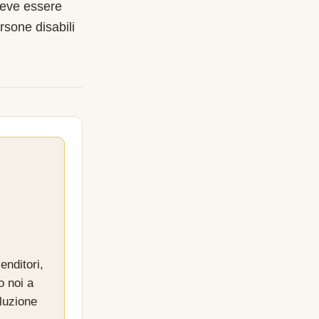
deve essere
rsone disabili
enditori,
o noi a
luzione