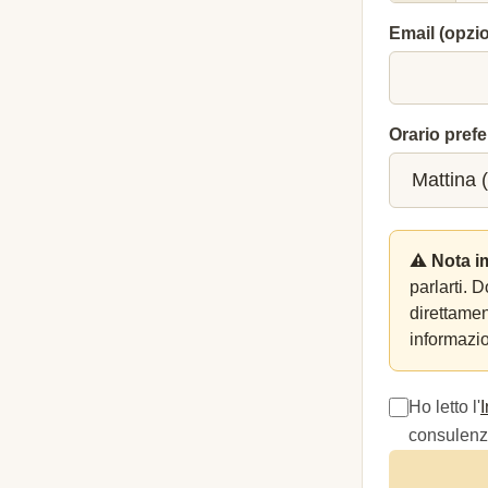
Email (opzi
Orario prefe
⚠️ Nota i
parlarti. 
direttame
informazio
Ho letto l'
consulenza