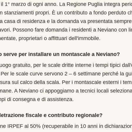
l 1° marzo di ogni anno. La Regione Puglia integra peri
on stanziamenti propri. È un contributo a fondo perduto ch
ma casa di residenza e la domanda va presentata sempre
 lavori. Possono fare domanda i residenti a Neviano con li
tate, proprietari o affittuari dell'immobile.
 serve per installare un montascale a Neviano?
uogo gratuito, per le scale dritte interne i tempi tipici dal
 Per le scale curve servono 2 – 6 settimane perché la gu
isura sul calco della scala. Per i montascale esterni i te
imane. A Neviano ci appoggiamo a tecnici locali selezionat
mpi di consegna e di assistenza.
etrazione fiscale e contributo regionale?
one IRPEF al 50% (recuperabile in 10 anni in dichiarazion