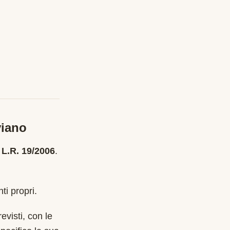
iano
 L.R. 19/2006
.
ti propri.
evisti, con le