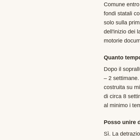
Comune entro i
fondi statali c
solo sulla pri
dell'inizio dei
motorie documen
Quanto tempo
Dopo il soprall
– 2 settimane.
costruita su m
di circa 8 sett
al minimo i te
Posso unire d
Sì. La detrazi