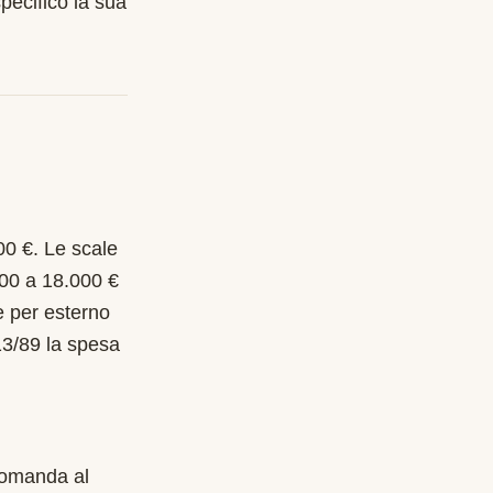
pecifico la sua
00 €. Le scale
000 a 18.000 €
e per esterno
13/89 la spesa
 Domanda al