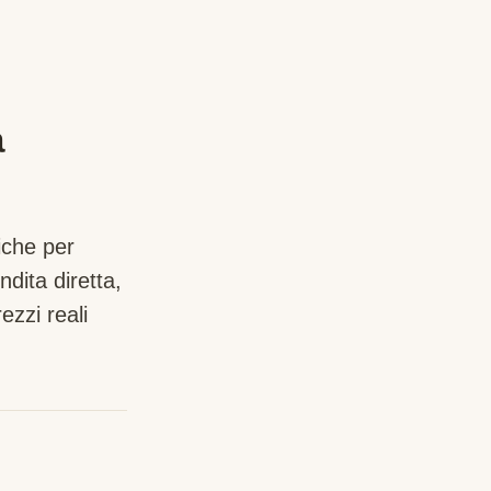
a
iche per
dita diretta,
zzi reali