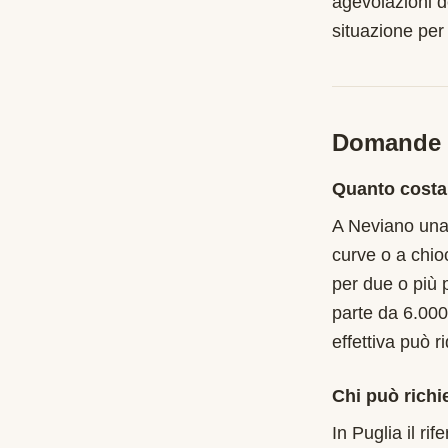
agevolazioni d
situazione per
Domande f
Quanto costa
A Neviano una 
curve o a chio
per due o più 
parte da 6.000
effettiva può r
Chi può richi
In Puglia il r