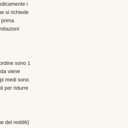
odicamente i
e si richiede
 prima
mitazioni
l'ordine sono 1
ida viene
mpi medi sono
i per ridurre
e dei redditi)