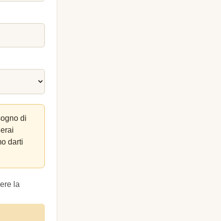
sogno di
lerai
o darti
ere la