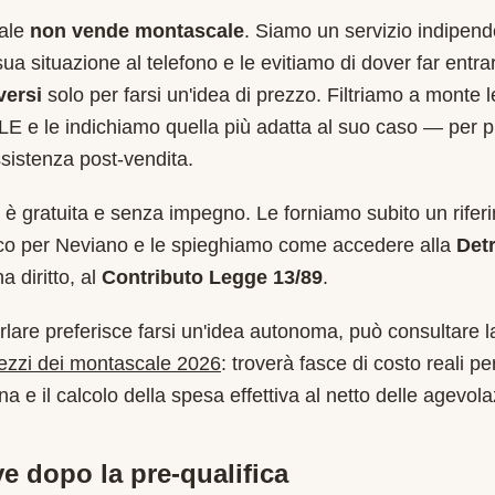
cale
non vende montascale
. Siamo un servizio indipend
sua situazione al telefono e le evitiamo di dover far entr
versi
solo per farsi un'idea di prezzo. Filtriamo a monte 
LE
e le indichiamo quella più adatta al suo caso — per p
sistenza post-vendita.
è gratuita e senza impegno. Le forniamo subito un rifer
ico per
Neviano
e le spieghiamo come accedere alla
Det
 diritto, al
Contributo Legge 13/89
.
rlare preferisce farsi un'idea autonoma, può consultare l
rezzi dei montascale 2026
: troverà fasce di costo reali per
a e il calcolo della spesa effettiva al netto delle agevola
e dopo la pre-qualifica