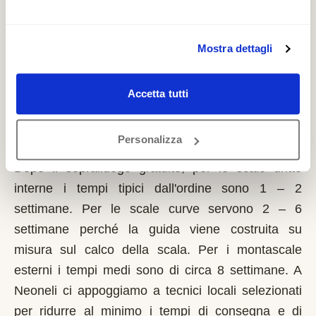
richiede solo sulla prima casa di residenza e la
domanda va presentata sempre prima dell'inizio
dei lavori. Possono fare domanda i residenti a
Mostra dettagli
Neoneli con limitazioni motorie documentate,
proprietari o affittuari dell'immobile.
Accetta tutti
Quanto tempo serve per installare un
Personalizza
montascale a Neoneli?
Dopo il sopralluogo gratuito, per le scale dritte
interne i tempi tipici dall'ordine sono 1 – 2
settimane. Per le scale curve servono 2 – 6
settimane perché la guida viene costruita su
misura sul calco della scala. Per i montascale
esterni i tempi medi sono di circa 8 settimane. A
Neoneli ci appoggiamo a tecnici locali selezionati
per ridurre al minimo i tempi di consegna e di