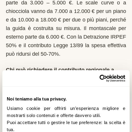
parte da 3.000 – 5.000 €. Le scale curve o a
chiocciola vanno da 7.000 a 12.000 € per un piano
e da 10.000 a 18.000 € per due o più piani, perché
la guida è costruita su misura. Il montascale per
esterno parte da 6.000 €. Con la Detrazione IRPEF
50% e il contributo Legge 13/89 la spesa effettiva
può ridursi del 50-70%.
Chi può richiedere il contributo regionale a
Neoneli?
In Sardegna il riferimento normativo è la Legge
13/89 con L.R. 4/2006. Domanda al Comune entro
Noi teniamo alla tua privacy.
il 1° marzo di ogni anno. Regione Sardegna integra
Usiamo cookie per offrirti un’esperienza migliore e
i fondi nazionali; gestione tramite i Comuni di
mostrarti solo contenuti e offerte davvero utili.
Puoi accettare tutti o gestire le tue preferenze: la scelta è
residenza. È un contributo a fondo perduto che si
tua.