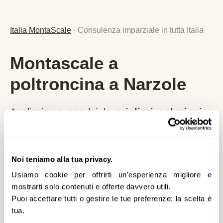
Italia MontaScale
· Consulenza imparziale in tutta Italia
Montascale a
poltroncina a Narzole
Analizziamo per lei le
migliori soluzioni e
agevolazioni
specifiche per
Narzole
e la
provincia di
CN
,
senza alcun vincolo
.
Nessuna vendita diretta, nessuna pressione
Noi teniamo alla tua privacy.
commerciale: solo consulenza imparziale,
Usiamo cookie per offrirti un’esperienza migliore e
mostrarti solo contenuti e offerte davvero utili.
prezzi reali aggiornati al 2026 e detrazioni
Puoi accettare tutti o gestire le tue preferenze: la scelta è
fiscali applicabili.
tua.