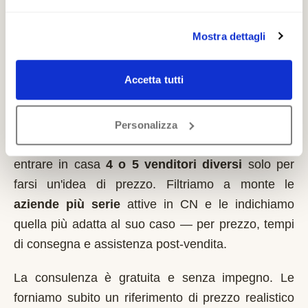
Mostra dettagli
Come lavoriamo nella zona di
Narzole
Accetta tutti
Italia MontaScale
non vende montascale
. Siamo
un servizio indipendente: ascoltiamo la sua
Personalizza
situazione al telefono e le evitiamo di dover far
entrare in casa
4 o 5 venditori diversi
solo per
farsi un'idea di prezzo. Filtriamo a monte le
aziende più serie
attive in
CN
e le indichiamo
quella più adatta al suo caso — per prezzo, tempi
di consegna e assistenza post-vendita.
La consulenza è gratuita e senza impegno. Le
forniamo subito un riferimento di prezzo realistico