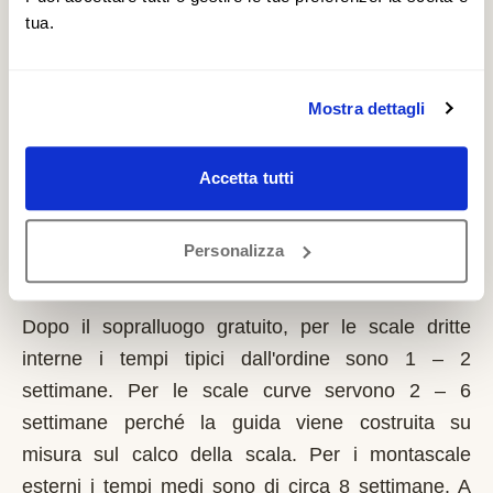
i fondi statali e pubblica graduatorie su base
tua.
provinciale. È un contributo a fondo perduto che si
richiede solo sulla prima casa di residenza e la
domanda va presentata sempre prima dell'inizio
Mostra dettagli
dei lavori. Possono fare domanda i residenti a
Moriondo Torinese con limitazioni motorie
Accetta tutti
documentate, proprietari o affittuari dell'immobile.
Personalizza
Quanto tempo serve per installare un
montascale a Moriondo Torinese?
Dopo il sopralluogo gratuito, per le scale dritte
interne i tempi tipici dall'ordine sono 1 – 2
settimane. Per le scale curve servono 2 – 6
settimane perché la guida viene costruita su
misura sul calco della scala. Per i montascale
esterni i tempi medi sono di circa 8 settimane. A