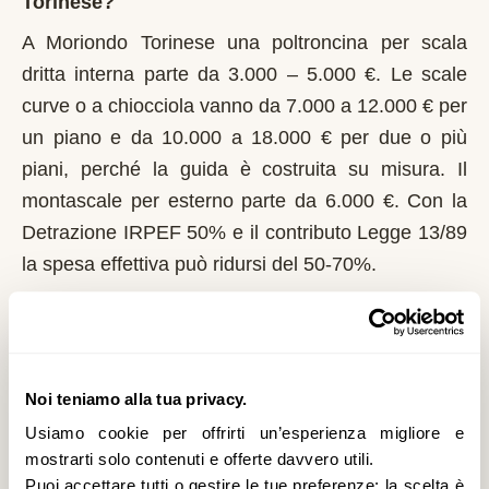
Torinese?
A Moriondo Torinese una poltroncina per scala
dritta interna parte da 3.000 – 5.000 €. Le scale
curve o a chiocciola vanno da 7.000 a 12.000 € per
un piano e da 10.000 a 18.000 € per due o più
piani, perché la guida è costruita su misura. Il
montascale per esterno parte da 6.000 €. Con la
Detrazione IRPEF 50% e il contributo Legge 13/89
la spesa effettiva può ridursi del 50-70%.
Chi può richiedere il contributo regionale a
Moriondo Torinese?
In Piemonte il riferimento normativo è la Legge
Noi teniamo alla tua privacy.
13/89 con L.R. 1/2004. Domanda al Comune entro
Usiamo cookie per offrirti un’esperienza migliore e
il 1° marzo di ogni anno. Regione Piemonte integra
mostrarti solo contenuti e offerte davvero utili.
Puoi accettare tutti o gestire le tue preferenze: la scelta è