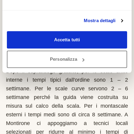
richiede solo sulla prima casa di residenza e la
domanda va presentata sempre prima dell'inizio
dei lavori. Possono fare domanda i residenti a
Mostra dettagli
Montirone con limitazioni motorie documentate,
proprietari o affittuari dell'immobile.
Accetta tutti
Quanto tempo serve per installare un
Personalizza
montascale a Montirone?
Dopo il sopralluogo gratuito, per le scale dritte
interne i tempi tipici dall'ordine sono 1 – 2
settimane. Per le scale curve servono 2 – 6
settimane perché la guida viene costruita su
misura sul calco della scala. Per i montascale
esterni i tempi medi sono di circa 8 settimane. A
Montirone ci appoggiamo a tecnici locali
selezionati per ridurre al minimo i tempi di