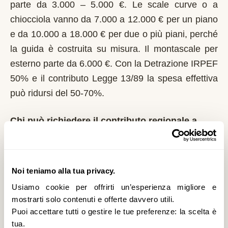
parte da 3.000 – 5.000 €. Le scale curve o a
chiocciola vanno da 7.000 a 12.000 € per un piano
e da 10.000 a 18.000 € per due o più piani, perché
la guida è costruita su misura. Il montascale per
esterno parte da 6.000 €. Con la Detrazione IRPEF
50% e il contributo Legge 13/89 la spesa effettiva
può ridursi del 50-70%.
Chi può richiedere il contributo regionale a
Montirone?
In Lombardia il riferimento normativo è la Legge
13/89 con L.R. 6/1989. Domanda al Comune entro
Noi teniamo alla tua privacy.
il 1° marzo di ogni anno. La Regione Lombardia è
Usiamo cookie per offrirti un’esperienza migliore e
tra le più strutturate: bandi regolari, graduatorie
mostrarti solo contenuti e offerte davvero utili.
Puoi accettare tutti o gestire le tue preferenze: la scelta è
pubbliche. È un contributo a fondo perduto che si
tua.