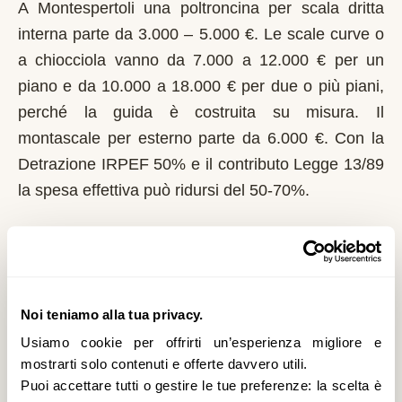
A Montespertoli una poltroncina per scala dritta
interna parte da 3.000 – 5.000 €. Le scale curve o
a chiocciola vanno da 7.000 a 12.000 € per un
piano e da 10.000 a 18.000 € per due o più piani,
perché la guida è costruita su misura. Il
montascale per esterno parte da 6.000 €. Con la
Detrazione IRPEF 50% e il contributo Legge 13/89
la spesa effettiva può ridursi del 50-70%.
Chi può richiedere il contributo regionale a
Montespertoli?
In Toscana il riferimento normativo è la Legge
Noi teniamo alla tua privacy.
13/89 con L.R. 47/1991. Domanda al Comune
Usiamo cookie per offrirti un’esperienza migliore e
entro il 1° marzo di ogni anno. La Toscana è tra le
mostrarti solo contenuti e offerte davvero utili.
regioni con fondi più costanti; graduatorie
Puoi accettare tutti o gestire le tue preferenze: la scelta è