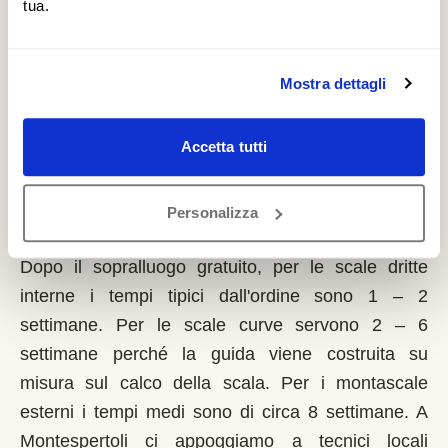
pubblicate dal Comune. È un contributo a fondo
tua.
perduto che si richiede solo sulla prima casa di
residenza e la domanda va presentata sempre
Mostra dettagli
prima dell'inizio dei lavori. Possono fare domanda i
residenti a Montespertoli con limitazioni motorie
documentate, proprietari o affittuari dell'immobile.
Accetta tutti
Quanto tempo serve per installare un
Personalizza
montascale a Montespertoli?
Dopo il sopralluogo gratuito, per le scale dritte
interne i tempi tipici dall'ordine sono 1 – 2
settimane. Per le scale curve servono 2 – 6
settimane perché la guida viene costruita su
misura sul calco della scala. Per i montascale
esterni i tempi medi sono di circa 8 settimane. A
Montespertoli ci appoggiamo a tecnici locali