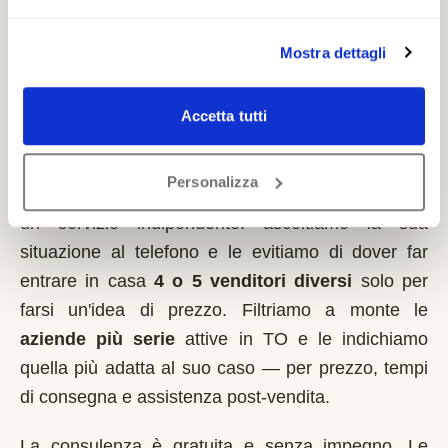
detrazioni fiscali applicabili.
Mostra dettagli
Come lavoriamo nella zona di
Accetta tutti
Montaldo Torinese
Personalizza
Italia MontaScale
non vende montascale
. Siamo
un servizio indipendente: ascoltiamo la sua
situazione al telefono e le evitiamo di dover far
entrare in casa
4 o 5 venditori diversi
solo per
farsi un'idea di prezzo. Filtriamo a monte le
aziende più serie
attive in
TO
e le indichiamo
quella più adatta al suo caso — per prezzo, tempi
di consegna e assistenza post-vendita.
La consulenza è gratuita e senza impegno. Le