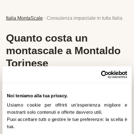
Italia MontaScale
· Consulenza imparziale in tutta Italia
Quanto costa un
montascale a Montaldo
Torinese
Analizziamo per lei le
migliori soluzioni e
agevolazioni
specifiche per
Montaldo
Noi teniamo alla tua privacy.
Torinese
e la provincia di
TO
,
senza alcun
Usiamo cookie per offrirti un’esperienza migliore e
vincolo
. Nessuna vendita diretta, nessuna
mostrarti solo contenuti e offerte davvero utili.
pressione commerciale: solo consulenza
Puoi accettare tutti o gestire le tue preferenze: la scelta è
imparziale, prezzi reali aggiornati al 2026 e
tua.