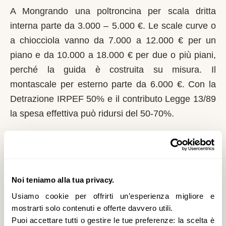
A Mongrando una poltroncina per scala dritta
interna parte da 3.000 – 5.000 €. Le scale curve o
a chiocciola vanno da 7.000 a 12.000 € per un
piano e da 10.000 a 18.000 € per due o più piani,
perché la guida è costruita su misura. Il
montascale per esterno parte da 6.000 €. Con la
Detrazione IRPEF 50% e il contributo Legge 13/89
la spesa effettiva può ridursi del 50-70%.
Chi può richiedere il contributo regionale a
Mongrando?
In Piemonte il riferimento normativo è la Legge
Noi teniamo alla tua privacy.
13/89 con L.R. 1/2004. Domanda al Comune entro
Usiamo cookie per offrirti un’esperienza migliore e
il 1° marzo di ogni anno. Regione Piemonte integra
mostrarti solo contenuti e offerte davvero utili.
i fondi statali e pubblica graduatorie su base
Puoi accettare tutti o gestire le tue preferenze: la scelta è