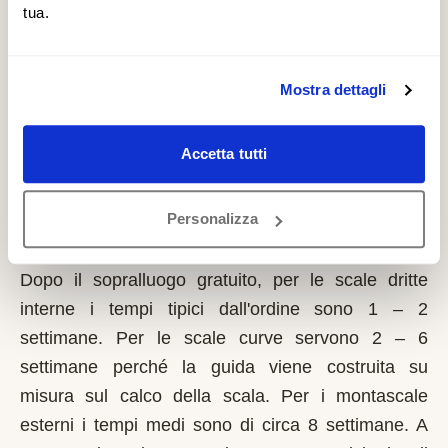
tua.
provinciale. È un contributo a fondo perduto che si
richiede solo sulla prima casa di residenza e la
domanda va presentata sempre prima dell'inizio
Mostra dettagli
dei lavori. Possono fare domanda i residenti a
Mongrando con limitazioni motorie documentate,
Accetta tutti
proprietari o affittuari dell'immobile.
Quanto tempo serve per installare un
Personalizza
montascale a Mongrando?
Dopo il sopralluogo gratuito, per le scale dritte
interne i tempi tipici dall'ordine sono 1 – 2
settimane. Per le scale curve servono 2 – 6
settimane perché la guida viene costruita su
misura sul calco della scala. Per i montascale
esterni i tempi medi sono di circa 8 settimane. A