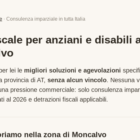
e
· Consulenza imparziale in tutta Italia
ale per anziani e disabili 
lvo
er lei le
migliori soluzioni e agevolazioni
specif
a provincia di
AT
,
senza alcun vincolo
. Nessuna v
suna pressione commerciale: solo consulenza imparz
ti al 2026 e detrazioni fiscali applicabili.
riamo nella zona di
Moncalvo