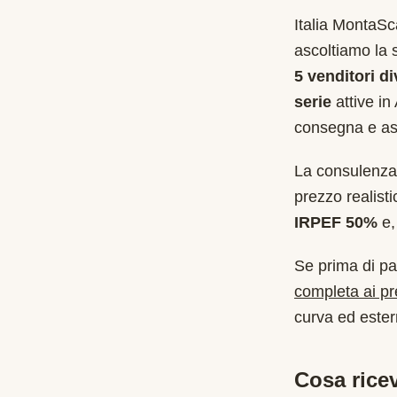
Italia MontaS
ascoltiamo la 
5 venditori di
serie
attive in
consegna e as
La consulenza 
prezzo realist
IRPEF 50%
e, 
Se prima di pa
completa ai p
curva ed estern
Cosa ricev