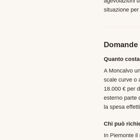
agevolazioni d
situazione per
Domande f
Quanto costa
A Moncalvo una
scale curve o 
18.000 € per d
esterno parte 
la spesa effet
Chi può richi
In Piemonte il