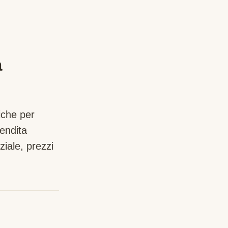
a
iche per
endita
iale, prezzi