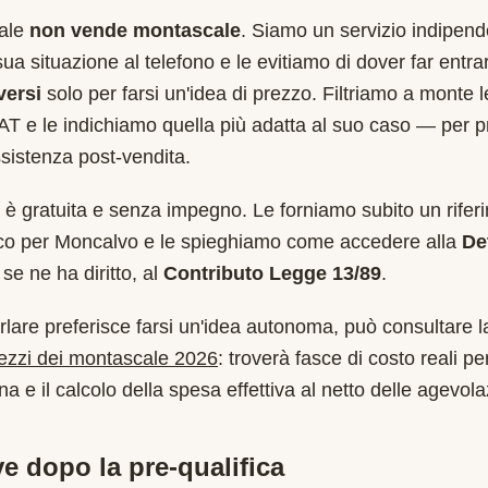
cale
non vende montascale
. Siamo un servizio indipend
sua situazione al telefono e le evitiamo di dover far entr
versi
solo per farsi un'idea di prezzo. Filtriamo a monte 
AT
e le indichiamo quella più adatta al suo caso — per p
sistenza post-vendita.
è gratuita e senza impegno. Le forniamo subito un rifer
ico per
Moncalvo
e le spieghiamo come accedere alla
De
se ne ha diritto, al
Contributo Legge 13/89
.
rlare preferisce farsi un'idea autonoma, può consultare l
rezzi dei montascale 2026
: troverà fasce di costo reali per
a e il calcolo della spesa effettiva al netto delle agevola
e dopo la pre-qualifica