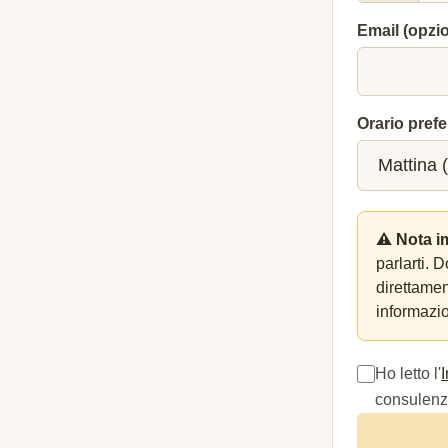
Email (opzi
Orario prefe
⚠️ Nota i
parlarti. 
direttame
informazio
Ho letto l'
consulenza