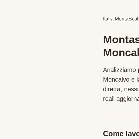
Italia MontaScal
Montasc
Monca
Analizziamo p
Moncalvo
e l
diretta, nes
reali aggiorna
Come lavo