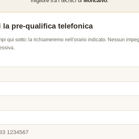
migliore tra i tecnici di
Moncalvo
.
 la pre-qualifica telefonica
mpi qui sotto: la richiameremo nell'orario indicato. Nessun imp
essiva.