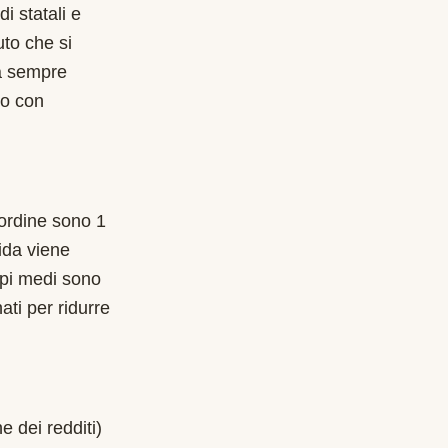
i statali e
uto che si
ta sempre
vo con
l'ordine sono 1
ida viene
mpi medi sono
ati per ridurre
e dei redditi)