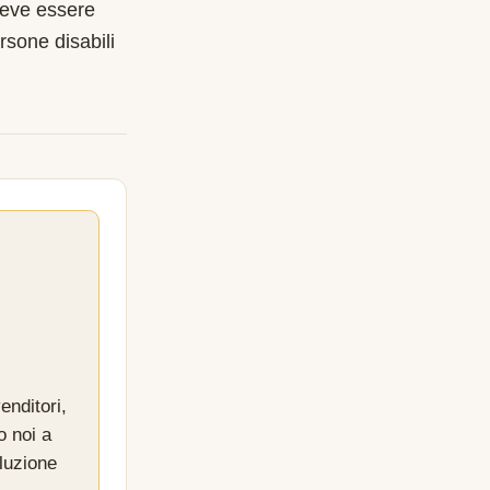
deve essere
rsone disabili
enditori,
o noi a
luzione