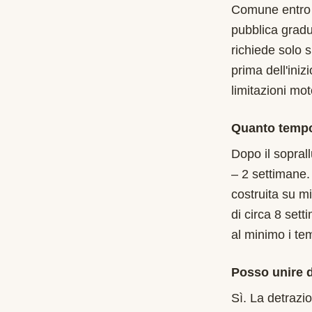
Comune entro i
pubblica gradu
richiede solo 
prima dell'ini
limitazioni mot
Quanto tempo
Dopo il soprall
– 2 settimane.
costruita su m
di circa 8 set
al minimo i te
Posso unire d
Sì. La detrazi