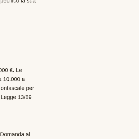
pecifico la sua
000 €. Le
a 10.000 a
 montascale per
o Legge 13/89
. Domanda al