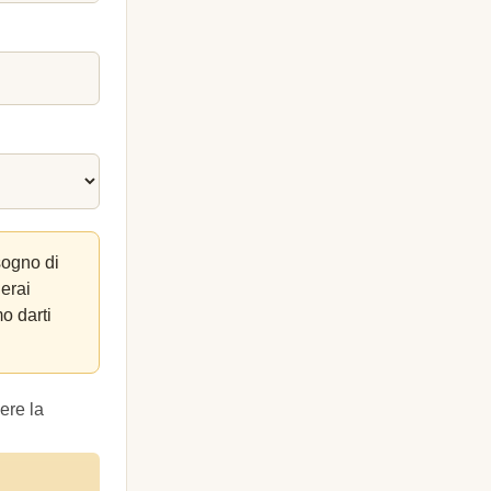
sogno di
lerai
o darti
ere la