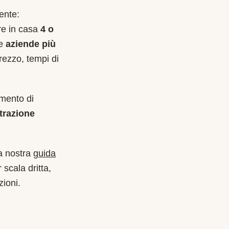
ente:
are in casa
4 o
le
aziende più
rezzo, tempi di
imento di
trazione
a nostra
guida
 scala dritta,
zioni.