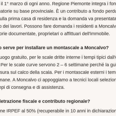
l 1° marzo di ogni anno. Regione Piemonte integra i fond
atorie su base provinciale. È un contributo a fondo perd
sulla prima casa di residenza e la domanda va presenta
zio dei lavori. Possono fare domanda i residenti a Moncal
orie documentate, proprietari o affittuari dell'immobile.
 serve per installare un montascale a Moncalvo?
uogo gratuito, per le scale dritte interne i tempi tipici dal
 Per le scale curve servono 2 – 6 settimane perché la gu
isura sul calco della scala. Per i montascale esterni i te
timane. A Moncalvo ci appoggiamo a tecnici locali selezion
mpi di consegna e di assistenza.
etrazione fiscale e contributo regionale?
one IRPEF al 50% (recuperabile in 10 anni in dichiarazion