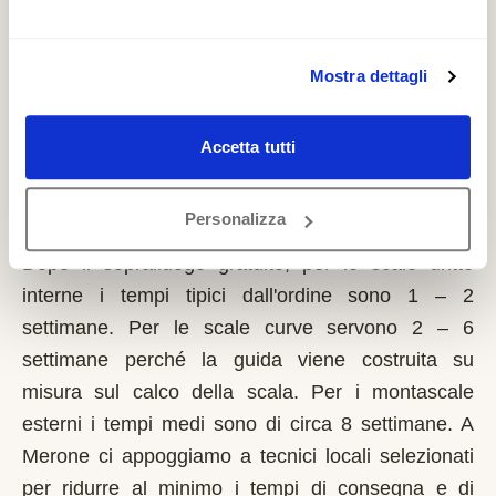
richiede solo sulla prima casa di residenza e la
domanda va presentata sempre prima dell'inizio
dei lavori. Possono fare domanda i residenti a
Mostra dettagli
Merone con limitazioni motorie documentate,
proprietari o affittuari dell'immobile.
Accetta tutti
Quanto tempo serve per installare un
Personalizza
montascale a Merone?
Dopo il sopralluogo gratuito, per le scale dritte
interne i tempi tipici dall'ordine sono 1 – 2
settimane. Per le scale curve servono 2 – 6
settimane perché la guida viene costruita su
misura sul calco della scala. Per i montascale
esterni i tempi medi sono di circa 8 settimane. A
Merone ci appoggiamo a tecnici locali selezionati
per ridurre al minimo i tempi di consegna e di