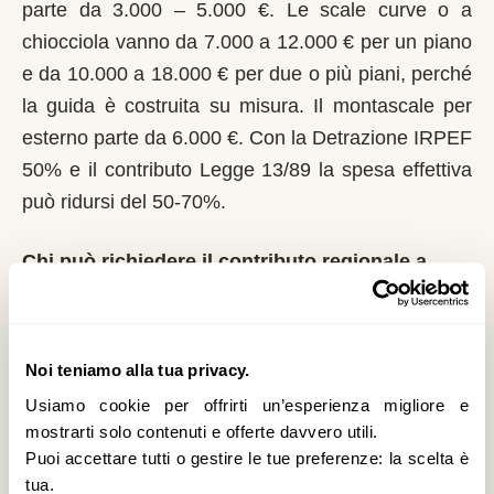
parte da 3.000 – 5.000 €. Le scale curve o a
chiocciola vanno da 7.000 a 12.000 € per un piano
e da 10.000 a 18.000 € per due o più piani, perché
la guida è costruita su misura. Il montascale per
esterno parte da 6.000 €. Con la Detrazione IRPEF
50% e il contributo Legge 13/89 la spesa effettiva
può ridursi del 50-70%.
Chi può richiedere il contributo regionale a
Merone?
In Lombardia il riferimento normativo è la Legge
13/89 con L.R. 6/1989. Domanda al Comune entro
Noi teniamo alla tua privacy.
il 1° marzo di ogni anno. La Regione Lombardia è
Usiamo cookie per offrirti un’esperienza migliore e
tra le più strutturate: bandi regolari, graduatorie
mostrarti solo contenuti e offerte davvero utili.
Puoi accettare tutti o gestire le tue preferenze: la scelta è
pubbliche. È un contributo a fondo perduto che si
tua.