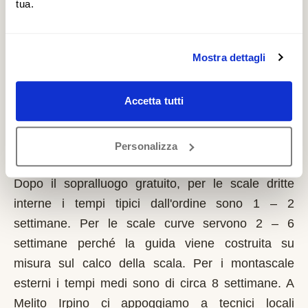
totale e disabilità gravi. È un contributo a fondo
tua.
perduto che si richiede solo sulla prima casa di
residenza e la domanda va presentata sempre
Mostra dettagli
prima dell'inizio dei lavori. Possono fare domanda i
residenti a Melito Irpino con limitazioni motorie
documentate, proprietari o affittuari dell'immobile.
Accetta tutti
Quanto tempo serve per installare un
Personalizza
montascale a Melito Irpino?
Dopo il sopralluogo gratuito, per le scale dritte
interne i tempi tipici dall'ordine sono 1 – 2
settimane. Per le scale curve servono 2 – 6
settimane perché la guida viene costruita su
misura sul calco della scala. Per i montascale
esterni i tempi medi sono di circa 8 settimane. A
Melito Irpino ci appoggiamo a tecnici locali