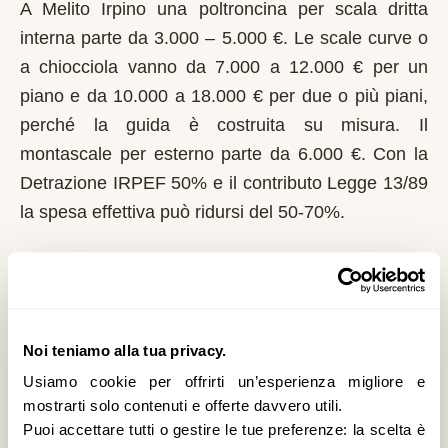
A Melito Irpino una poltroncina per scala dritta
interna parte da 3.000 – 5.000 €. Le scale curve o
a chiocciola vanno da 7.000 a 12.000 € per un
piano e da 10.000 a 18.000 € per due o più piani,
perché la guida è costruita su misura. Il
montascale per esterno parte da 6.000 €. Con la
Detrazione IRPEF 50% e il contributo Legge 13/89
la spesa effettiva può ridursi del 50-70%.
Chi può richiedere il contributo regionale a
Melito Irpino?
In Campania il riferimento normativo è la Legge
Noi teniamo alla tua privacy.
13/89 con L.R. 11/2007. Domanda al Comune
Usiamo cookie per offrirti un’esperienza migliore e
entro il 1° marzo di ogni anno. La Regione
mostrarti solo contenuti e offerte davvero utili.
Campania integra i fondi statali; priorità a invalidità
Puoi accettare tutti o gestire le tue preferenze: la scelta è