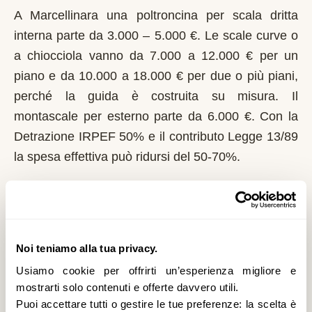
A Marcellinara una poltroncina per scala dritta
interna parte da 3.000 – 5.000 €. Le scale curve o
a chiocciola vanno da 7.000 a 12.000 € per un
piano e da 10.000 a 18.000 € per due o più piani,
perché la guida è costruita su misura. Il
montascale per esterno parte da 6.000 €. Con la
Detrazione IRPEF 50% e il contributo Legge 13/89
la spesa effettiva può ridursi del 50-70%.
Chi può richiedere il contributo regionale a
Marcellinara?
In Calabria il riferimento normativo è la Legge
Noi teniamo alla tua privacy.
13/89. Domanda al Comune entro il 1° marzo di
Usiamo cookie per offrirti un’esperienza migliore e
ogni anno. Erogazione subordinata al riparto
mostrarti solo contenuti e offerte davvero utili.
annuale dei fondi tra i Comuni della regione. È un
Puoi accettare tutti o gestire le tue preferenze: la scelta è