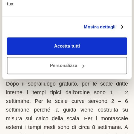
tua.
contributo a fondo perduto che si richiede solo
sulla prima casa di residenza e la domanda va
presentata sempre prima dell'inizio dei lavori.
Mostra dettagli
Possono fare domanda i residenti a Marcellinara
con limitazioni motorie documentate, proprietari o
Accetta tutti
affittuari dell'immobile.
Quanto tempo serve per installare un
Personalizza
montascale a Marcellinara?
Dopo il sopralluogo gratuito, per le scale dritte
interne i tempi tipici dall'ordine sono 1 – 2
settimane. Per le scale curve servono 2 – 6
settimane perché la guida viene costruita su
misura sul calco della scala. Per i montascale
esterni i tempi medi sono di circa 8 settimane. A