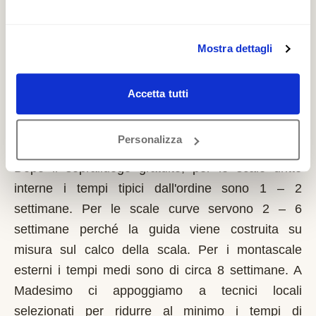
richiede solo sulla prima casa di residenza e la
domanda va presentata sempre prima dell'inizio
dei lavori. Possono fare domanda i residenti a
Mostra dettagli
Madesimo con limitazioni motorie documentate,
proprietari o affittuari dell'immobile.
Accetta tutti
Quanto tempo serve per installare un
Personalizza
montascale a Madesimo?
Dopo il sopralluogo gratuito, per le scale dritte
interne i tempi tipici dall'ordine sono 1 – 2
settimane. Per le scale curve servono 2 – 6
settimane perché la guida viene costruita su
misura sul calco della scala. Per i montascale
esterni i tempi medi sono di circa 8 settimane. A
Madesimo ci appoggiamo a tecnici locali
selezionati per ridurre al minimo i tempi di