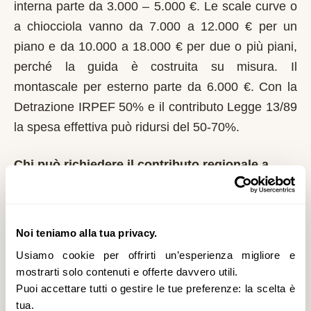
interna parte da 3.000 – 5.000 €. Le scale curve o
a chiocciola vanno da 7.000 a 12.000 € per un
piano e da 10.000 a 18.000 € per due o più piani,
perché la guida è costruita su misura. Il
montascale per esterno parte da 6.000 €. Con la
Detrazione IRPEF 50% e il contributo Legge 13/89
la spesa effettiva può ridursi del 50-70%.
Chi può richiedere il contributo regionale a
Madesimo?
In Lombardia il riferimento normativo è la Legge
13/89 con L.R. 6/1989. Domanda al Comune entro
Noi teniamo alla tua privacy.
il 1° marzo di ogni anno. La Regione Lombardia è
Usiamo cookie per offrirti un’esperienza migliore e
tra le più strutturate: bandi regolari, graduatorie
mostrarti solo contenuti e offerte davvero utili.
Puoi accettare tutti o gestire le tue preferenze: la scelta è
pubbliche. È un contributo a fondo perduto che si
tua.