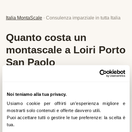
Italia MontaScale
· Consulenza imparziale in tutta Italia
Quanto costa un
montascale a Loiri Porto
San Paolo
Analizziamo per lei le
migliori soluzioni e
agevolazioni
specifiche per
Loiri Porto San
Noi teniamo alla tua privacy.
Paolo
e la provincia di
SS
,
senza alcun
Usiamo cookie per offrirti un’esperienza migliore e
vincolo
. Nessuna vendita diretta, nessuna
mostrarti solo contenuti e offerte davvero utili.
pressione commerciale: solo consulenza
Puoi accettare tutti o gestire le tue preferenze: la scelta è
imparziale, prezzi reali aggiornati al 2026 e
tua.