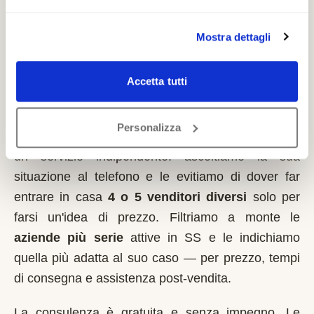
detrazioni fiscali applicabili.
Mostra dettagli
Come lavoriamo nella zona di
Loiri
Accetta tutti
Porto San Paolo
Personalizza
Italia MontaScale
non vende montascale
. Siamo
un servizio indipendente: ascoltiamo la sua
situazione al telefono e le evitiamo di dover far
entrare in casa
4 o 5 venditori diversi
solo per
farsi un'idea di prezzo. Filtriamo a monte le
aziende più serie
attive in
SS
e le indichiamo
quella più adatta al suo caso — per prezzo, tempi
di consegna e assistenza post-vendita.
La consulenza è gratuita e senza impegno. Le