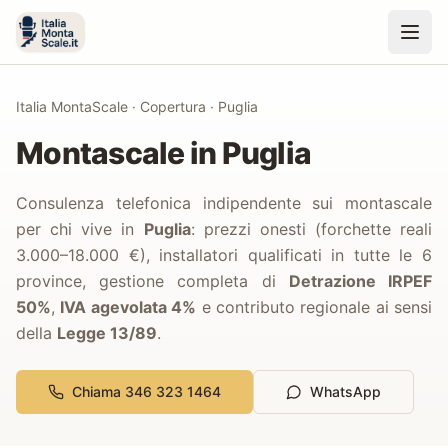
Italia MontaScale
·
Copertura
·
Puglia
Montascale in
Puglia
Consulenza telefonica indipendente sui montascale
per chi vive in
Puglia
: prezzi onesti (forchette reali
3.000–18.000 €),
installatori qualificati in tutte le
6
province,
gestione completa di
Detrazione IRPEF
50%
,
IVA agevolata 4%
e contributo regionale ai sensi
della
Legge 13/89
.
Chiama 346 323 1464
WhatsApp