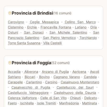
Provincia di
Brindisi
(
16
comuni)
Carovigno
·
Ceglie Messapica
·
Cellino San Marco
·
Cisternino
·
Erchie
·
Francavilla Fontana
·
Latiano
·
Oria
·
Ostuni
·
San Donaci
·
San Michele Salentino
·
San
Pancrazio Salentino
·
San Pietro Vernotico
·
Torchiarolo
·
Torre Santa Susanna
·
Villa Castelli
Provincia di
Foggia
(
52
comuni)
Accadia
·
Alberona
·
Anzano di Puglia
·
Apricena
·
Ascoli
Satriano
·
Biccari
·
Bovino
·
Cagnano Varano
·
Candela
·
Carapelle
·
Carlantino
·
Carpino
·
Casalnuovo Monterotaro
·
Casalvecchio di Puglia
·
Castelluccio dei Sauri
·
Castelluccio Valmaggiore
·
Castelnuovo della Daunia
·
Celenza Valfortore
·
Celle di San Vito
·
Chieuti
·
Deliceto
·
Faeto
·
Ischitella
·
Isole Tremiti
·
Manfredonia
·
Mattinata
·