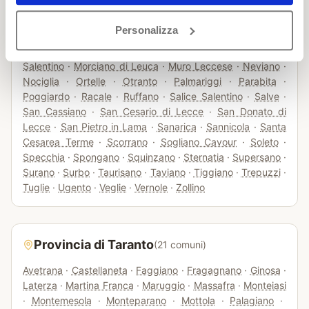
Giuggianello
·
Giurdignano
·
Guagnano
·
Lequile
·
Leverano
·
Lizzanello
·
Maglie
·
Martano
·
Martignano
·
Matino
·
Personalizza
Melendugno
·
Melissano
·
Melpignano
·
Miggiano
·
Minervino di Lecce
·
Monteroni di Lecce
·
Montesano
Salentino
·
Morciano di Leuca
·
Muro Leccese
·
Neviano
·
Nociglia
·
Ortelle
·
Otranto
·
Palmariggi
·
Parabita
·
Poggiardo
·
Racale
·
Ruffano
·
Salice Salentino
·
Salve
·
San Cassiano
·
San Cesario di Lecce
·
San Donato di
Lecce
·
San Pietro in Lama
·
Sanarica
·
Sannicola
·
Santa
Cesarea Terme
·
Scorrano
·
Sogliano Cavour
·
Soleto
·
Specchia
·
Spongano
·
Squinzano
·
Sternatia
·
Supersano
·
Surano
·
Surbo
·
Taurisano
·
Taviano
·
Tiggiano
·
Trepuzzi
·
Tuglie
·
Ugento
·
Veglie
·
Vernole
·
Zollino
Provincia di
Taranto
(
21
comuni)
Avetrana
·
Castellaneta
·
Faggiano
·
Fragagnano
·
Ginosa
·
Laterza
·
Martina Franca
·
Maruggio
·
Massafra
·
Monteiasi
·
Montemesola
·
Monteparano
·
Mottola
·
Palagiano
·