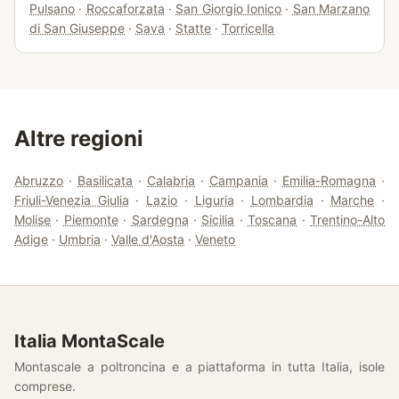
Pulsano
·
Roccaforzata
·
San Giorgio Ionico
·
San Marzano
di San Giuseppe
·
Sava
·
Statte
·
Torricella
Altre regioni
Abruzzo
·
Basilicata
·
Calabria
·
Campania
·
Emilia-Romagna
·
Friuli-Venezia Giulia
·
Lazio
·
Liguria
·
Lombardia
·
Marche
·
Molise
·
Piemonte
·
Sardegna
·
Sicilia
·
Toscana
·
Trentino-Alto
Adige
·
Umbria
·
Valle d'Aosta
·
Veneto
Italia MontaScale
Montascale a poltroncina e a piattaforma in tutta Italia, isole
comprese.