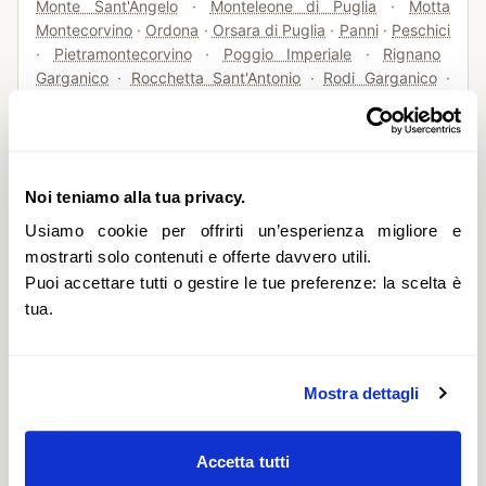
Monte Sant'Angelo
·
Monteleone di Puglia
·
Motta
Montecorvino
·
Ordona
·
Orsara di Puglia
·
Panni
·
Peschici
·
Pietramontecorvino
·
Poggio Imperiale
·
Rignano
Garganico
·
Rocchetta Sant'Antonio
·
Rodi Garganico
·
Roseto Valfortore
·
San Giovanni Rotondo
·
San Marco in
Lamis
·
San Marco la Catola
·
San Nicandro Garganico
·
San Paolo di Civitate
·
Sant'Agata di Puglia
·
Serracapriola
·
Stornarella
·
Troia
·
Vico del Gargano
·
Volturara Appula
·
Noi teniamo alla tua privacy.
Volturino
·
Zapponeta
Usiamo cookie per offrirti un’esperienza migliore e
mostrarti solo contenuti e offerte davvero utili.
Puoi accettare tutti o gestire le tue preferenze: la scelta è
Provincia di
Lecce
(
84
comuni)
tua.
Alessano
·
Alezio
·
Alliste
·
Andrano
·
Aradeo
·
Arnesano
·
Bagnolo del Salento
·
Botrugno
·
Calimera
·
Campi
Salentina
·
Cannole
·
Caprarica di Lecce
·
Carmiano
·
Mostra dettagli
Carpignano Salentino
·
Castri di Lecce
·
Castrignano de'
Greci
·
Castrignano del Capo
·
Castro
·
Cavallino
·
Collepasso
·
Copertino
·
Corigliano d'Otranto
·
Corsano
·
Accetta tutti
Cursi
·
Cutrofiano
·
Diso
·
Gagliano del Capo
·
Gallipoli
·