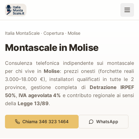
Italia MontaScale
·
Copertura
·
Molise
Montascale in
Molise
Consulenza telefonica indipendente sui montascale
per chi vive in
Molise
: prezzi onesti (forchette reali
3.000–18.000 €),
installatori qualificati in tutte le
2
province,
gestione completa di
Detrazione IRPEF
50%
,
IVA agevolata 4%
e contributo regionale ai sensi
della
Legge 13/89
.
Chiama 346 323 1464
WhatsApp