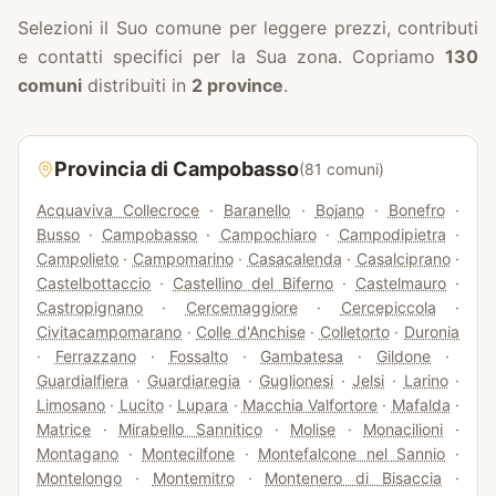
Selezioni il Suo comune per leggere prezzi, contributi
e contatti specifici per la Sua zona. Copriamo
130
comuni
distribuiti in
2
province
.
Provincia di
Campobasso
(
81
comuni)
Acquaviva Collecroce
·
Baranello
·
Bojano
·
Bonefro
·
Busso
·
Campobasso
·
Campochiaro
·
Campodipietra
·
Campolieto
·
Campomarino
·
Casacalenda
·
Casalciprano
·
Castelbottaccio
·
Castellino del Biferno
·
Castelmauro
·
Castropignano
·
Cercemaggiore
·
Cercepiccola
·
Civitacampomarano
·
Colle d'Anchise
·
Colletorto
·
Duronia
·
Ferrazzano
·
Fossalto
·
Gambatesa
·
Gildone
·
Guardialfiera
·
Guardiaregia
·
Guglionesi
·
Jelsi
·
Larino
·
Limosano
·
Lucito
·
Lupara
·
Macchia Valfortore
·
Mafalda
·
Matrice
·
Mirabello Sannitico
·
Molise
·
Monacilioni
·
Montagano
·
Montecilfone
·
Montefalcone nel Sannio
·
Montelongo
·
Montemitro
·
Montenero di Bisaccia
·