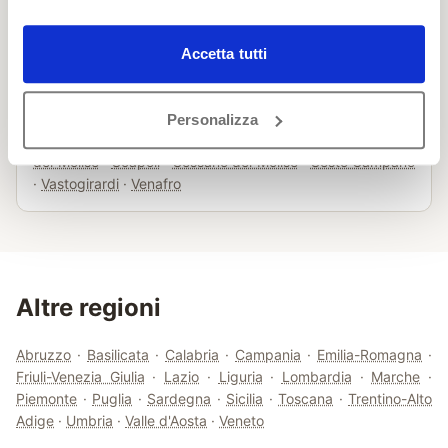
Longano
·
Macchia d'Isernia
·
Macchiagodena
·
Miranda
·
Montaquila
·
Montenero Val Cocchiara
·
Monteroduni
·
Pesche
·
Pescolanciano
·
Pescopennataro
·
Pettoranello
Accetta tutti
del Molise
·
Pietrabbondante
·
Pizzone
·
Poggio Sannita
·
Rionero Sannitico
·
Roccamandolfi
·
Roccasicura
·
Rocchetta a Volturno
·
San Pietro Avellana
·
Sant'Agapito
·
Personalizza
Sant'Angelo del Pesco
·
Sant'Elena Sannita
·
Santa Maria
del Molise
·
Scapoli
·
Sessano del Molise
·
Sesto Campano
·
Vastogirardi
·
Venafro
Altre regioni
Abruzzo
·
Basilicata
·
Calabria
·
Campania
·
Emilia-Romagna
·
Friuli-Venezia Giulia
·
Lazio
·
Liguria
·
Lombardia
·
Marche
·
Piemonte
·
Puglia
·
Sardegna
·
Sicilia
·
Toscana
·
Trentino-Alto
Adige
·
Umbria
·
Valle d'Aosta
·
Veneto