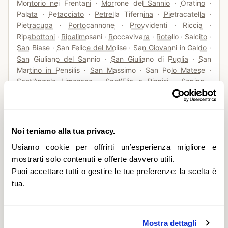
Montorio nei Frentani
·
Morrone del Sannio
·
Oratino
·
Palata
·
Petacciato
·
Petrella Tifernina
·
Pietracatella
·
Pietracupa
·
Portocannone
·
Provvidenti
·
Riccia
·
Ripabottoni
·
Ripalimosani
·
Roccavivara
·
Rotello
·
Salcito
·
San Biase
·
San Felice del Molise
·
San Giovanni in Galdo
·
San Giuliano del Sannio
·
San Giuliano di Puglia
·
San
Martino in Pensilis
·
San Massimo
·
San Polo Matese
·
Sant'Angelo Limosano
·
Sant'Elia a Pianisi
·
Sepino
·
Spinete
·
Tavenna
·
Torella del Sannio
·
Toro
·
Trivento
·
Tufara
·
Ururi
·
Vinchiaturo
Noi teniamo alla tua privacy.
Provincia di
Isernia
(
49
comuni)
Usiamo cookie per offrirti un’esperienza migliore e
mostrarti solo contenuti e offerte davvero utili.
Acquaviva d'Isernia
·
Agnone
·
Bagnoli del Trigno
·
Puoi accettare tutti o gestire le tue preferenze: la scelta è
Belmonte del Sannio
·
Cantalupo nel Sannio
·
Capracotta
·
tua.
Carovilli
·
Carpinone
·
Castel del Giudice
·
Castel San
Vincenzo
·
Castelpetroso
·
Castelpizzuto
·
Castelverrino
·
Cerro al Volturno
·
Chiauci
·
Civitanova del Sannio
·
Colli a
Volturno
·
Conca Casale
·
Filignano
·
Fornelli
·
Frosolone
·
Mostra dettagli