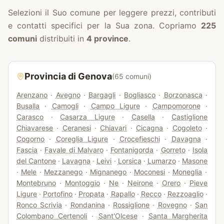
Selezioni il Suo comune per leggere prezzi, contributi
e contatti specifici per la Sua zona. Copriamo
225
comuni
distribuiti in
4
province
.
Provincia di
Genova
(
65
comuni)
Arenzano
·
Avegno
·
Bargagli
·
Bogliasco
·
Borzonasca
·
Busalla
·
Camogli
·
Campo Ligure
·
Campomorone
·
Carasco
·
Casarza Ligure
·
Casella
·
Castiglione
Chiavarese
·
Ceranesi
·
Chiavari
·
Cicagna
·
Cogoleto
·
Cogorno
·
Coreglia Ligure
·
Crocefieschi
·
Davagna
·
Fascia
·
Favale di Malvaro
·
Fontanigorda
·
Gorreto
·
Isola
del Cantone
·
Lavagna
·
Leivi
·
Lorsica
·
Lumarzo
·
Masone
·
Mele
·
Mezzanego
·
Mignanego
·
Moconesi
·
Moneglia
·
Montebruno
·
Montoggio
·
Ne
·
Neirone
·
Orero
·
Pieve
Ligure
·
Portofino
·
Propata
·
Rapallo
·
Recco
·
Rezzoaglio
·
Ronco Scrivia
·
Rondanina
·
Rossiglione
·
Rovegno
·
San
Colombano Certenoli
·
Sant'Olcese
·
Santa Margherita