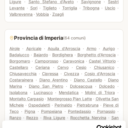
Ligure
·
Santo Stefano d'Aveto
·
Savignone
·
Sestri
Levante
·
Sori
·
Tiglieto
·
Torriglia
·
Tribogna
·
Uscio
·
Valbrevenna
·
Vobbia
·
Zoagli
Provincia di
Imperia
(
64
comuni)
Airole
·
Apricale
·
Aquila d'Arroscia
·
Armo
·
Aurigo
·
Badalucco
·
Bajardo
·
Bordighera
·
Borghetto d'Arroscia
·
Borgomaro
·
Camporosso
·
Caravonica
·
Castel Vittorio
·
Castellaro
·
Ceriana
·
Cervo
·
Cesio
·
Chiusanico
·
Chiusavecchia
·
Cipressa
·
Civezza
·
Cosio d'Arroscia
·
Costarainera
·
Diano Arentino
·
Diano Castello
·
Diano
Marina
·
Diano San Pietro
·
Dolceacqua
·
Dolcedo
·
Isolabona
·
Lucinasco
·
Mendatica
·
Molini di Triora
·
Montalto Carpasio
·
Montegrosso Pian Latte
·
Olivetta San
Michele
·
Ospedaletti
·
Perinaldo
·
Pietrabruna
·
Pieve di
Teco
·
Pigna
·
Pompeiana
·
Pontedassio
·
Pornassio
·
Ranzo
·
Rezzo
·
Riva Ligure
·
Rocchetta Nervina
·
San
Bartolomeo al Mare
·
San Biagio della Cima
·
San Lorenzo