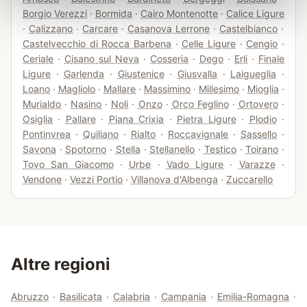
Borgio Verezzi
·
Bormida
·
Cairo Montenotte
·
Calice Ligure
·
Calizzano
·
Carcare
·
Casanova Lerrone
·
Castelbianco
·
Castelvecchio di Rocca Barbena
·
Celle Ligure
·
Cengio
·
Ceriale
·
Cisano sul Neva
·
Cosseria
·
Dego
·
Erli
·
Finale
Ligure
·
Garlenda
·
Giustenice
·
Giusvalla
·
Laigueglia
·
Loano
·
Magliolo
·
Mallare
·
Massimino
·
Millesimo
·
Mioglia
·
Murialdo
·
Nasino
·
Noli
·
Onzo
·
Orco Feglino
·
Ortovero
·
Osiglia
·
Pallare
·
Piana Crixia
·
Pietra Ligure
·
Plodio
·
Pontinvrea
·
Quiliano
·
Rialto
·
Roccavignale
·
Sassello
·
Savona
·
Spotorno
·
Stella
·
Stellanello
·
Testico
·
Toirano
·
Tovo San Giacomo
·
Urbe
·
Vado Ligure
·
Varazze
·
Vendone
·
Vezzi Portio
·
Villanova d'Albenga
·
Zuccarello
Altre regioni
Abruzzo
·
Basilicata
·
Calabria
·
Campania
·
Emilia-Romagna
·