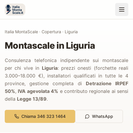
Italia MontaScale
·
Copertura
·
Liguria
Montascale in
Liguria
Consulenza telefonica indipendente sui montascale
per chi vive in
Liguria
: prezzi onesti (forchette reali
3.000–18.000 €),
installatori qualificati in tutte le
4
province,
gestione completa di
Detrazione IRPEF
50%
,
IVA agevolata 4%
e contributo regionale ai sensi
della
Legge 13/89
.
Chiama 346 323 1464
WhatsApp