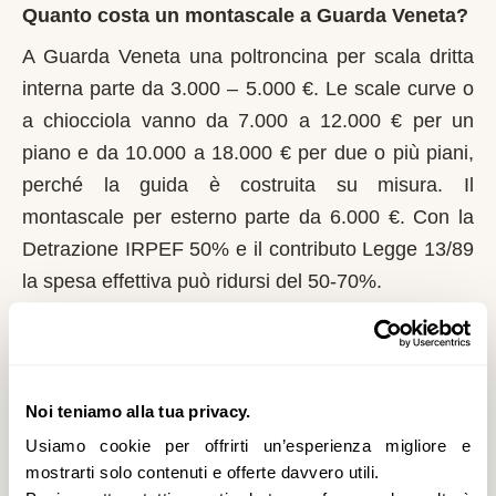
Quanto costa un montascale a Guarda Veneta?
A Guarda Veneta una poltroncina per scala dritta
interna parte da 3.000 – 5.000 €. Le scale curve o
a chiocciola vanno da 7.000 a 12.000 € per un
piano e da 10.000 a 18.000 € per due o più piani,
perché la guida è costruita su misura. Il
montascale per esterno parte da 6.000 €. Con la
Detrazione IRPEF 50% e il contributo Legge 13/89
la spesa effettiva può ridursi del 50-70%.
Chi può richiedere il contributo regionale a
Guarda Veneta?
Noi teniamo alla tua privacy.
In Veneto il riferimento normativo è la Legge 13/89
con L.R. 16/2007. Domanda al Comune entro il 1°
Usiamo cookie per offrirti un’esperienza migliore e
mostrarti solo contenuti e offerte davvero utili.
marzo di ogni anno. Il Veneto integra i fondi statali