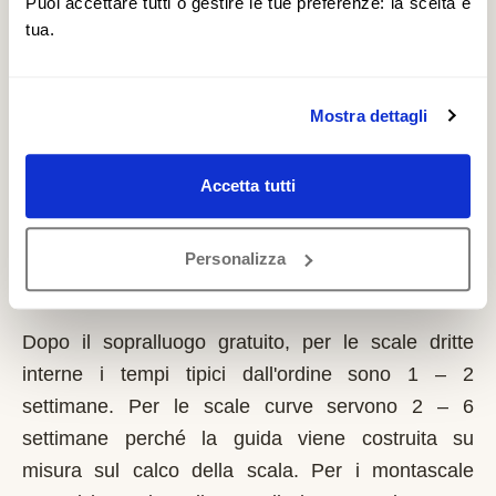
Puoi accettare tutti o gestire le tue preferenze: la scelta è
con risorse proprie; graduatorie comunali annuali.
tua.
È un contributo a fondo perduto che si richiede
solo sulla prima casa di residenza e la domanda va
presentata sempre prima dell'inizio dei lavori.
Mostra dettagli
Possono fare domanda i residenti a Guarda
Veneta con limitazioni motorie documentate,
Accetta tutti
proprietari o affittuari dell'immobile.
Personalizza
Quanto tempo serve per installare un
montascale a Guarda Veneta?
Dopo il sopralluogo gratuito, per le scale dritte
interne i tempi tipici dall'ordine sono 1 – 2
settimane. Per le scale curve servono 2 – 6
settimane perché la guida viene costruita su
misura sul calco della scala. Per i montascale