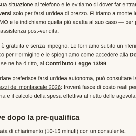
sua situazione al telefono e le evitiamo di dover far entr
versi
solo per farsi un'idea di prezzo. Filtriamo a monte 
MO
e le indichiamo quella più adatta al suo caso — per 
assistenza post-vendita.
è gratuita e senza impegno. Le forniamo subito un rifer
ico per
Formigine
e le spieghiamo come accedere alla
De
se ne ha diritto, al
Contributo Legge 13/89
.
rlare preferisce farsi un'idea autonoma, può consultare l
rezzi dei montascale 2026
: troverà fasce di costo reali per
a e il calcolo della spesa effettiva al netto delle agevola
e dopo la pre-qualifica
ata di chiarimento (10-15 minuti) con un consulente.