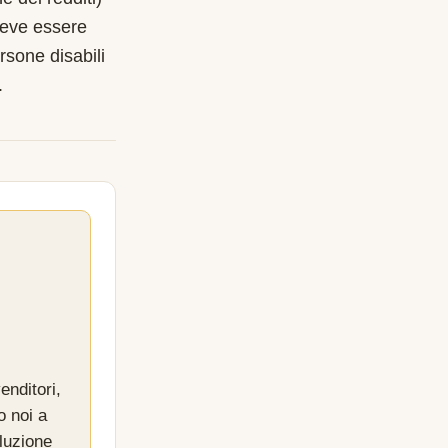
deve essere
rsone disabili
.
enditori,
o noi a
luzione