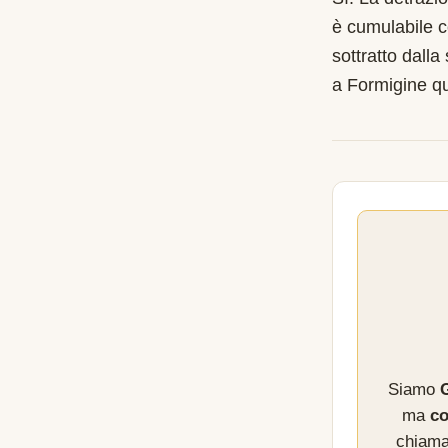
è cumulabile c
sottratto dalla
a Formigine q
Siamo
G
ma
co
chiama