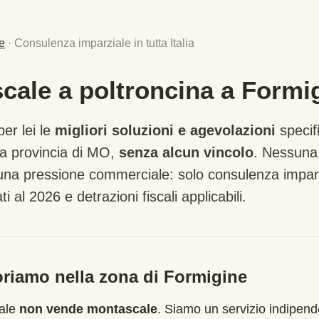
e
· Consulenza imparziale in tutta Italia
cale a poltroncina a Formi
er lei le
migliori soluzioni e agevolazioni
specif
a provincia di
MO
,
senza alcun vincolo
. Nessuna
suna pressione commerciale: solo consulenza imparz
ti al 2026 e detrazioni fiscali applicabili.
riamo nella zona di
Formigine
cale
non vende montascale
. Siamo un servizio indipend