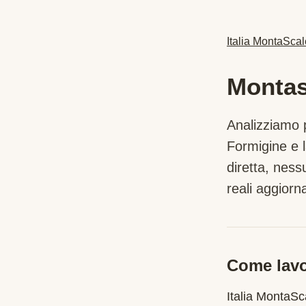
Italia MontaScal
Montas
Analizziamo p
Formigine
e l
diretta, nes
reali aggiorna
Come lavo
Italia MontaS