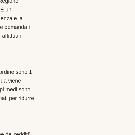
 Regione
. È un
denza e la
are domanda i
affittuari
l'ordine sono 1
ida viene
mpi medi sono
ati per ridurre
e dei redditi)