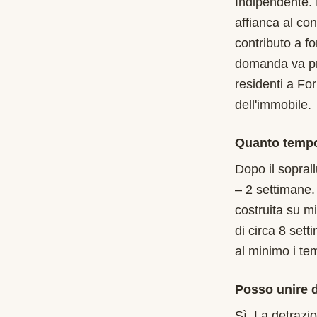
Indipendente.
affianca al con
contributo a f
domanda va pre
residenti a For
dell'immobile.
Quanto tempo
Dopo il soprall
– 2 settimane.
costruita su m
di circa 8 sett
al minimo i te
Posso unire d
Sì. La detrazi