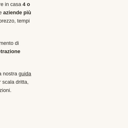
are in casa
4 o
le
aziende più
prezzo, tempi
imento di
trazione
a nostra
guida
 scala dritta,
zioni.