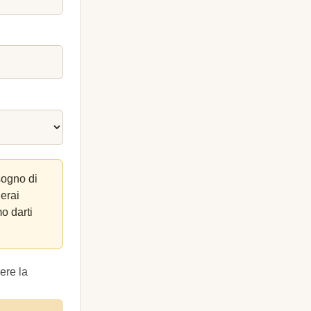
sogno di
lerai
o darti
ere la