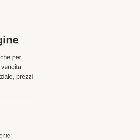
gine
iche per
 vendita
iale, prezzi
ente: