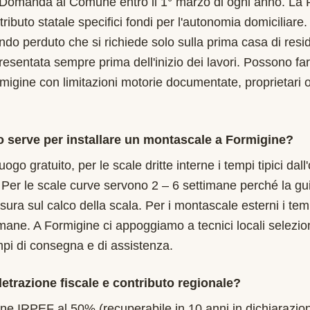
 Domanda al Comune entro il 1° marzo di ogni anno. La
tributo statale specifici fondi per l'autonomia domiciliare
ondo perduto che si richiede solo sulla prima casa di resi
sentata sempre prima dell'inizio dei lavori. Possono f
migine con limitazioni motorie documentate, proprietari o 
 serve per installare un montascale a Formigine?
uogo gratuito, per le scale dritte interne i tempi tipici dal
 Per le scale curve servono 2 – 6 settimane perché la gu
isura sul calco della scala. Per i montascale esterni i te
imane. A Formigine ci appoggiamo a tecnici locali selezion
mpi di consegna e di assistenza.
etrazione fiscale e contributo regionale?
one IRPEF al 50% (recuperabile in 10 anni in dichiarazion