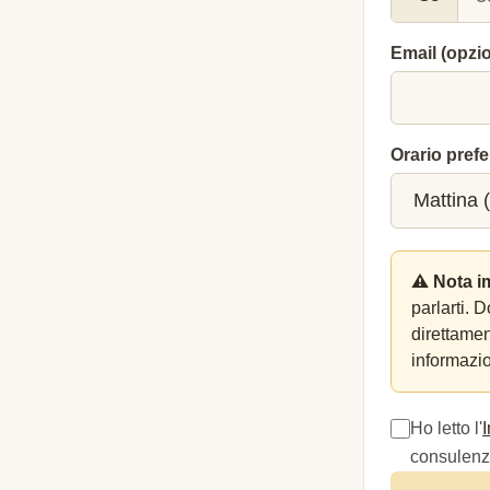
Email (opzi
Orario prefe
⚠️ Nota i
parlarti. 
direttame
informazio
Ho letto l'
consulenza