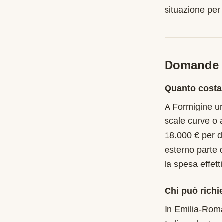
situazione per
Domande f
Quanto costa
A Formigine un
scale curve o 
18.000 € per d
esterno parte 
la spesa effet
Chi può richi
In Emilia-Roma