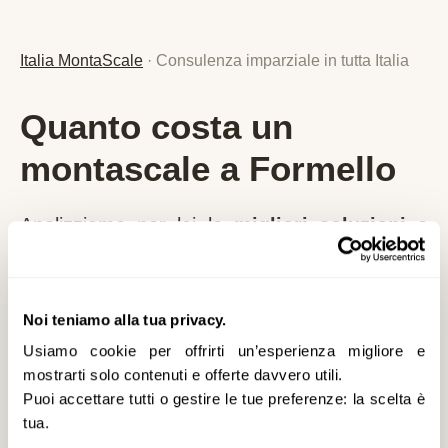
Italia MontaScale
· Consulenza imparziale in tutta Italia
Quanto costa un
montascale a Formello
Analizziamo per lei le
migliori soluzioni e
agevolazioni
specifiche per
Formello
e la
provincia di
RM
,
senza alcun vincolo
.
Nessuna vendita diretta, nessuna pressione
Noi teniamo alla tua privacy.
commerciale: solo consulenza imparziale,
Usiamo cookie per offrirti un’esperienza migliore e
mostrarti solo contenuti e offerte davvero utili.
prezzi reali aggiornati al 2026 e detrazioni
Puoi accettare tutti o gestire le tue preferenze: la scelta è
fiscali applicabili.
tua.