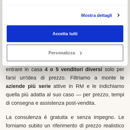
Mostra dettagli
Come lavoriamo nella zona di
Formello
Accetta tutti
Italia MontaScale
non vende montascale
. Siamo
un servizio indipendente: ascoltiamo la sua
Personalizza
situazione al telefono e le evitiamo di dover far
entrare in casa
4 o 5 venditori diversi
solo per
farsi un'idea di prezzo. Filtriamo a monte le
aziende più serie
attive in
RM
e le indichiamo
quella più adatta al suo caso — per prezzo, tempi
di consegna e assistenza post-vendita.
La consulenza è gratuita e senza impegno. Le
forniamo subito un riferimento di prezzo realistico