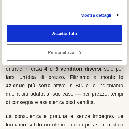
Mostra dettagli
Come lavoriamo nella zona di
Fontanella
Accetta tutti
Italia MontaScale
non vende montascale
. Siamo
un servizio indipendente: ascoltiamo la sua
Personalizza
situazione al telefono e le evitiamo di dover far
entrare in casa
4 o 5 venditori diversi
solo per
farsi un'idea di prezzo. Filtriamo a monte le
aziende più serie
attive in
BG
e le indichiamo
quella più adatta al suo caso — per prezzo, tempi
di consegna e assistenza post-vendita.
La consulenza è gratuita e senza impegno. Le
forniamo subito un riferimento di prezzo realistico