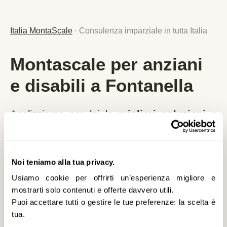
Italia MontaScale
· Consulenza imparziale in tutta Italia
Montascale per anziani
e disabili a Fontanella
Analizziamo per lei le
migliori soluzioni e
agevolazioni
specifiche per
Fontanella
e la
provincia di
BG
,
senza alcun vincolo
.
Nessuna vendita diretta, nessuna pressione
Noi teniamo alla tua privacy.
commerciale: solo consulenza imparziale,
Usiamo cookie per offrirti un’esperienza migliore e
mostrarti solo contenuti e offerte davvero utili.
prezzi reali aggiornati al 2026 e detrazioni
Puoi accettare tutti o gestire le tue preferenze: la scelta è
fiscali applicabili.
tua.