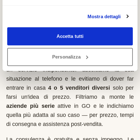
detrazioni fiscali applicabili.
Mostra dettagli
Come lavoriamo nella zona di
Accetta tutti
Fogliano Redipuglia
Personalizza
Italia MontaScale
non vende montascale
. Siamo
un servizio indipendente: ascoltiamo la sua
situazione al telefono e le evitiamo di dover far
entrare in casa
4 o 5 venditori diversi
solo per
farsi un'idea di prezzo. Filtriamo a monte le
aziende più serie
attive in
GO
e le indichiamo
quella più adatta al suo caso — per prezzo, tempi
di consegna e assistenza post-vendita.
La consulenza è gratuita e senza impegno. Le