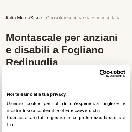
Italia MontaScale
· Consulenza imparziale in tutta Italia
Montascale per anziani
e disabili a Fogliano
Redipuglia
Analizziamo per lei le
migliori soluzioni e
agevolazioni
specifiche per
Fogliano
Noi teniamo alla tua privacy.
Redipuglia
e la provincia di
GO
,
senza alcun
Usiamo cookie per offrirti un’esperienza migliore e
vincolo
. Nessuna vendita diretta, nessuna
mostrarti solo contenuti e offerte davvero utili.
pressione commerciale: solo consulenza
Puoi accettare tutti o gestire le tue preferenze: la scelta è
imparziale, prezzi reali aggiornati al 2026 e
tua.