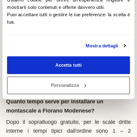
Legge 13/89 + Fondo regionale Vita Indipendente.
mostrarti solo contenuti e offerte davvero utili.
Domanda al Comune entro il 1° marzo di ogni
Puoi accettare tutti o gestire le tue preferenze: la scelta è
tua.
anno. La Regione affianca al contributo statale
specifici fondi per l'autonomia domiciliare. È un
contributo a fondo perduto che si richiede solo
Mostra dettagli
sulla prima casa di residenza e la domanda va
presentata sempre prima dell'inizio dei lavori.
Accetta tutti
Possono fare domanda i residenti a Fiorano
Modenese con limitazioni motorie documentate,
proprietari o affittuari dell'immobile.
Personalizza
Quanto tempo serve per installare un
montascale a Fiorano Modenese?
Dopo il sopralluogo gratuito, per le scale dritte
interne i tempi tipici dall'ordine sono 1 – 2