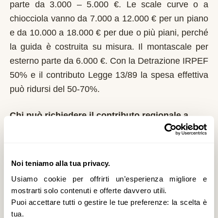
parte da 3.000 – 5.000 €. Le scale curve o a
chiocciola vanno da 7.000 a 12.000 € per un piano
e da 10.000 a 18.000 € per due o più piani, perché
la guida è costruita su misura. Il montascale per
esterno parte da 6.000 €. Con la Detrazione IRPEF
50% e il contributo Legge 13/89 la spesa effettiva
può ridursi del 50-70%.
Chi può richiedere il contributo regionale a
Filacciano?
In Lazio il riferimento normativo è la Legge 13/89
con L.R. 20/2006. Domanda al Comune entro il 1°
Noi teniamo alla tua privacy.
marzo di ogni anno. Roma Capitale e gli altri
Usiamo cookie per offrirti un’esperienza migliore e
Comuni del Lazio gestiscono le graduatorie su
mostrarti solo contenuti e offerte davvero utili.
Puoi accettare tutti o gestire le tue preferenze: la scelta è
base annuale. È un contributo a fondo perduto che
tua.