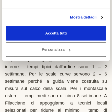
si richiede solo sulla prima casa di residenza e la
domanda va presentata sempre prima dell'inizio
dei lavori. Possono fare domanda i residenti a
Mostra dettagli
Filacciano con limitazioni motorie documentate,
proprietari o affittuari dell'immobile.
Accetta tutti
Quanto tempo serve per installare un
Personalizza
montascale a Filacciano?
Dopo il sopralluogo gratuito, per le scale dritte
interne i tempi tipici dall'ordine sono 1 – 2
settimane. Per le scale curve servono 2 – 6
settimane perché la guida viene costruita su
misura sul calco della scala. Per i montascale
esterni i tempi medi sono di circa 8 settimane. A
Filacciano ci appoggiamo a tecnici locali
selezionati per ridurre al minimo i tempi di