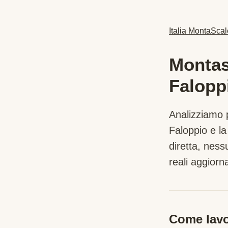
Italia MontaScal
Montasc
Falopp
Analizziamo p
Faloppio
e la
diretta, nes
reali aggiorna
Come lavo