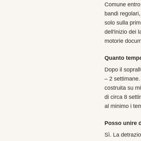
Comune entro i
bandi regolari
solo sulla pri
dell'inizio dei
motorie documen
Quanto tempo
Dopo il soprall
– 2 settimane.
costruita su m
di circa 8 sett
al minimo i te
Posso unire d
Sì. La detrazi