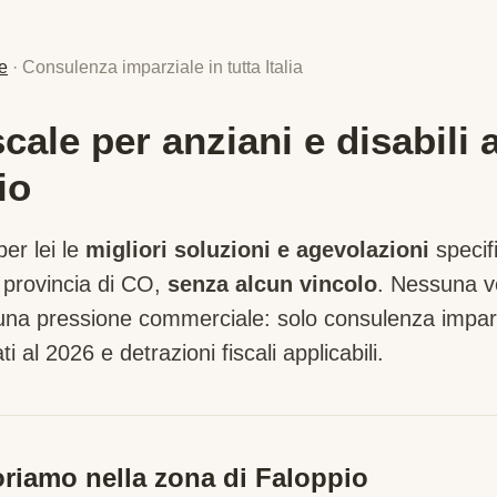
e
· Consulenza imparziale in tutta Italia
ale per anziani e disabili 
io
er lei le
migliori soluzioni e agevolazioni
specif
 provincia di
CO
,
senza alcun vincolo
. Nessuna v
suna pressione commerciale: solo consulenza imparz
ti al 2026 e detrazioni fiscali applicabili.
riamo nella zona di
Faloppio