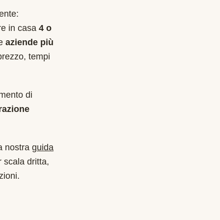
ente:
are in casa
4 o
le
aziende più
prezzo, tempi
imento di
razione
a nostra
guida
 scala dritta,
zioni.