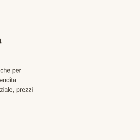
a
iche per
endita
iale, prezzi