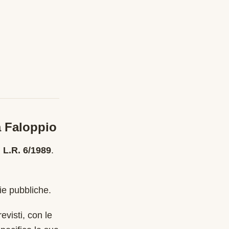
a
Faloppio
 L.R. 6/1989
.
ie pubbliche.
evisti, con le