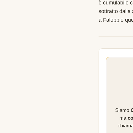
è cumulabile c
sottratto dalla
a Faloppio qu
Siamo
G
ma
co
chiama