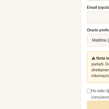
Email (opzi
Orario prefe
⚠️ Nota i
parlarti. 
direttame
informazio
Ho letto l'
consulenza