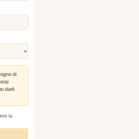
sogno di
lerai
o darti
ere la