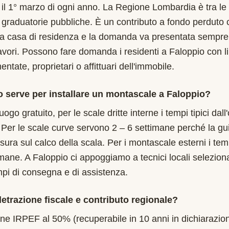
l 1° marzo di ogni anno. La Regione Lombardia è tra le p
, graduatorie pubbliche. È un contributo a fondo perduto 
ma casa di residenza e la domanda va presentata sempre
 lavori. Possono fare domanda i residenti a Faloppio con l
tate, proprietari o affittuari dell'immobile.
 serve per installare un montascale a Faloppio?
uogo gratuito, per le scale dritte interne i tempi tipici dal
 Per le scale curve servono 2 – 6 settimane perché la gu
isura sul calco della scala. Per i montascale esterni i te
imane. A Faloppio ci appoggiamo a tecnici locali seleziona
mpi di consegna e di assistenza.
etrazione fiscale e contributo regionale?
one IRPEF al 50% (recuperabile in 10 anni in dichiarazion