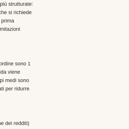
iù strutturate:
che si richiede
 prima
imitazioni
l'ordine sono 1
ida viene
mpi medi sono
ti per ridurre
e dei redditi)