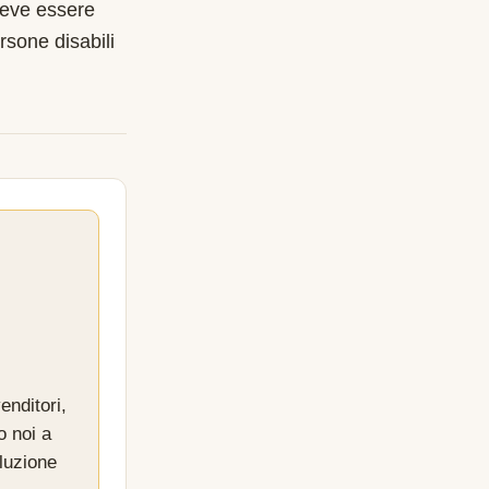
deve essere
rsone disabili
enditori,
o noi a
luzione