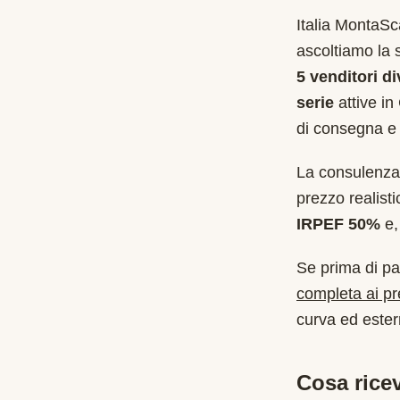
Italia MontaS
ascoltiamo la 
5 venditori di
serie
attive in
di consegna e 
La consulenza 
prezzo realist
IRPEF 50%
e, 
Se prima di pa
completa ai p
curva ed estern
Cosa ricev