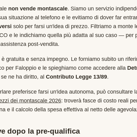
cale
non vende montascale
. Siamo un servizio indipend
sua situazione al telefono e le evitiamo di dover far entr
versi
solo per farsi un'idea di prezzo. Filtriamo a monte 
CO
e le indichiamo quella più adatta al suo caso — per 
assistenza post-vendita.
è gratuita e senza impegno. Le forniamo subito un rifer
ico per
Faloppio
e le spieghiamo come accedere alla
Det
se ne ha diritto, al
Contributo Legge 13/89
.
rlare preferisce farsi un'idea autonoma, può consultare l
rezzi dei montascale 2026
: troverà fasce di costo reali per
a e il calcolo della spesa effettiva al netto delle agevola
e dopo la pre-qualifica