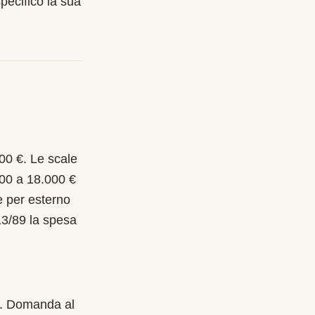
pecifico la sua
000 €. Le scale
000 a 18.000 €
e per esterno
13/89 la spesa
9. Domanda al