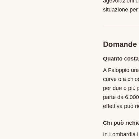
agevolazioni d
situazione per
Domande f
Quanto costa
A Faloppio una
curve o a chio
per due o più 
parte da 6.000
effettiva può r
Chi può richi
In Lombardia i