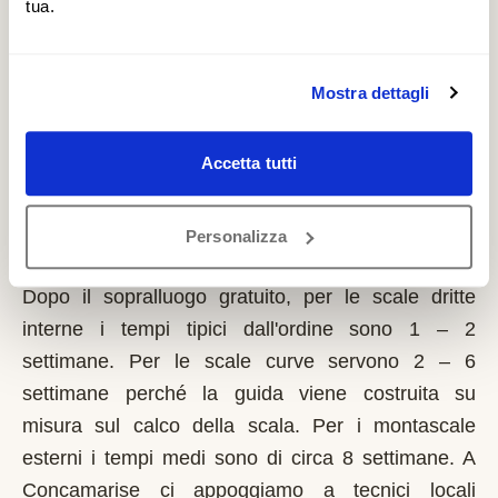
È un contributo a fondo perduto che si richiede
tua.
solo sulla prima casa di residenza e la domanda va
presentata sempre prima dell'inizio dei lavori.
Mostra dettagli
Possono fare domanda i residenti a Concamarise
con limitazioni motorie documentate, proprietari o
affittuari dell'immobile.
Accetta tutti
Quanto tempo serve per installare un
Personalizza
montascale a Concamarise?
Dopo il sopralluogo gratuito, per le scale dritte
interne i tempi tipici dall'ordine sono 1 – 2
settimane. Per le scale curve servono 2 – 6
settimane perché la guida viene costruita su
misura sul calco della scala. Per i montascale
esterni i tempi medi sono di circa 8 settimane. A
Concamarise ci appoggiamo a tecnici locali