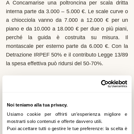
A Concamarise una poltroncina per scala dritta
interna parte da 3.000 – 5.000 €. Le scale curve o
a chiocciola vanno da 7.000 a 12.000 € per un
piano e da 10.000 a 18.000 € per due o più piani,
perché la guida è costruita su misura. Il
montascale per esterno parte da 6.000 €. Con la
Detrazione IRPEF 50% e il contributo Legge 13/89
la spesa effettiva può ridursi del 50-70%.
Chi può richiedere il contributo regionale a
Concamarise?
In Veneto il riferimento normativo è la Legge 13/89
Noi teniamo alla tua privacy.
con L.R. 16/2007. Domanda al Comune entro il 1°
Usiamo cookie per offrirti un’esperienza migliore e
marzo di ogni anno. Il Veneto integra i fondi statali
mostrarti solo contenuti e offerte davvero utili.
con risorse proprie; graduatorie comunali annuali.
Puoi accettare tutti o gestire le tue preferenze: la scelta è