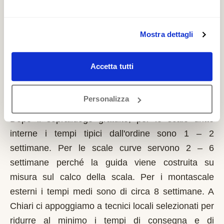
richiede solo sulla prima casa di residenza e la
domanda va presentata sempre prima dell'inizio
dei lavori. Possono fare domanda i residenti a
Mostra dettagli
Chiari con limitazioni motorie documentate,
proprietari o affittuari dell'immobile.
Accetta tutti
Quanto tempo serve per installare un
Personalizza
montascale a Chiari?
Dopo il sopralluogo gratuito, per le scale dritte
interne i tempi tipici dall'ordine sono 1 – 2
settimane. Per le scale curve servono 2 – 6
settimane perché la guida viene costruita su
misura sul calco della scala. Per i montascale
esterni i tempi medi sono di circa 8 settimane. A
Chiari ci appoggiamo a tecnici locali selezionati per
ridurre al minimo i tempi di consegna e di