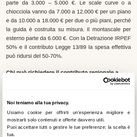
parte da 3.000 – 5.000 €. Le scale curve o a
chiocciola vanno da 7.000 a 12.000 € per un piano
e da 10.000 a 18.000 € per due o più piani, perché
la guida è costruita su misura. Il montascale per
esterno parte da 6.000 €. Con la Detrazione IRPEF
50% e il contributo Legge 13/89 la spesa effettiva
può ridursi del 50-70%.
Chi può richiedere il contributo regionale a
Chiari?
In Lombardia il riferimento normativo è la Legge
13/89 con L.R. 6/1989. Domanda al Comune entro
Noi teniamo alla tua privacy.
il 1° marzo di ogni anno. La Regione Lombardia è
Usiamo cookie per offrirti un’esperienza migliore e
tra le più strutturate: bandi regolari, graduatorie
mostrarti solo contenuti e offerte davvero utili.
Puoi accettare tutti o gestire le tue preferenze: la scelta è
pubbliche. È un contributo a fondo perduto che si
tua.