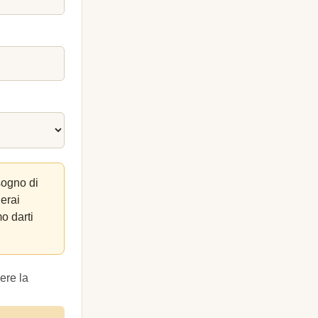
sogno di
lerai
o darti
ere la