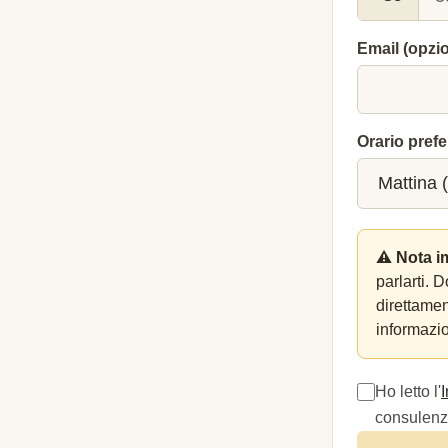
Email (opzi
Orario prefe
⚠️ Nota i
parlarti. 
direttame
informazio
Ho letto l'
consulenza