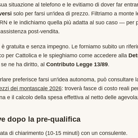
sua situazione al telefono e le evitiamo di dover far entr
versi
solo per farsi un'idea di prezzo. Filtriamo a monte 
RN
e le indichiamo quella più adatta al suo caso — per 
assistenza post-vendita.
è gratuita e senza impegno. Le forniamo subito un rifer
ico per
Cattolica
e le spieghiamo come accedere alla
Det
se ne ha diritto, al
Contributo Legge 13/89
.
rlare preferisce farsi un'idea autonoma, può consultare l
rezzi dei montascale 2026
: troverà fasce di costo reali per
a e il calcolo della spesa effettiva al netto delle agevola
e dopo la pre-qualifica
ata di chiarimento (10-15 minuti) con un consulente.