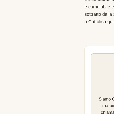
è cumulabile c
sottratto dalla
a Cattolica qu
Siamo
G
ma
co
chiama