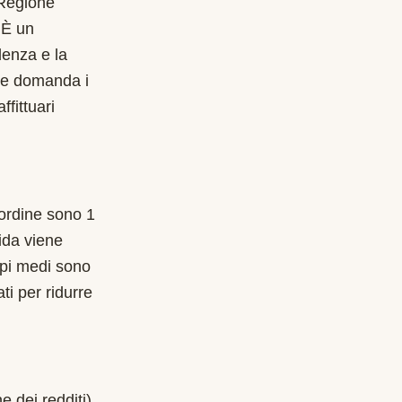
 Regione
. È un
denza e la
are domanda i
ffittuari
l'ordine sono 1
ida viene
mpi medi sono
ti per ridurre
e dei redditi)