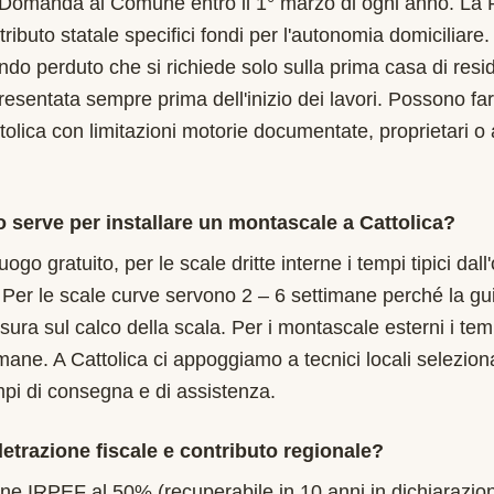
 Domanda al Comune entro il 1° marzo di ogni anno. La
tributo statale specifici fondi per l'autonomia domiciliare
ondo perduto che si richiede solo sulla prima casa di resi
sentata sempre prima dell'inizio dei lavori. Possono f
tolica con limitazioni motorie documentate, proprietari o a
serve per installare un montascale a Cattolica?
uogo gratuito, per le scale dritte interne i tempi tipici dal
 Per le scale curve servono 2 – 6 settimane perché la gu
isura sul calco della scala. Per i montascale esterni i te
imane. A Cattolica ci appoggiamo a tecnici locali seleziona
mpi di consegna e di assistenza.
etrazione fiscale e contributo regionale?
one IRPEF al 50% (recuperabile in 10 anni in dichiarazion