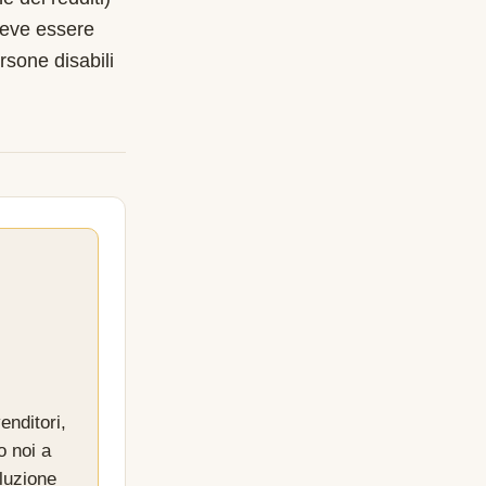
deve essere
rsone disabili
enditori,
o noi a
luzione