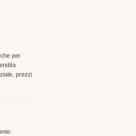
iche per
endita
iale, prezzi
ente: