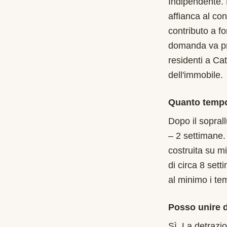
Indipendente.
affianca al con
contributo a f
domanda va pre
residenti a Cat
dell'immobile.
Quanto tempo 
Dopo il soprall
– 2 settimane.
costruita su m
di circa 8 sett
al minimo i te
Posso unire d
Sì. La detrazi