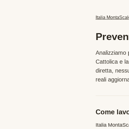
Italia MontaScal
Preven
Analizziamo p
Cattolica
e la
diretta, nes
reali aggiorna
Come lavo
Italia MontaS