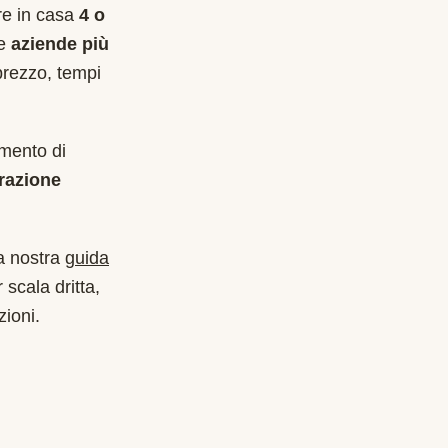
are in casa
4 o
le
aziende più
prezzo, tempi
imento di
razione
a nostra
guida
 scala dritta,
zioni.