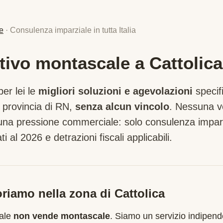
e
· Consulenza imparziale in tutta Italia
tivo montascale a Cattolica
er lei le
migliori soluzioni e agevolazioni
specif
 provincia di
RN
,
senza alcun vincolo
. Nessuna v
suna pressione commerciale: solo consulenza imparz
ti al 2026 e detrazioni fiscali applicabili.
riamo nella zona di
Cattolica
cale
non vende montascale
. Siamo un servizio indipend