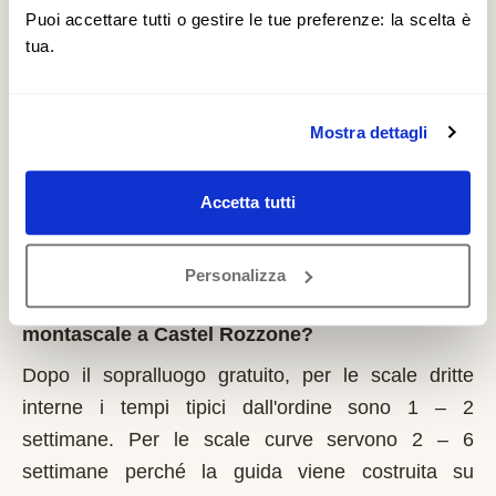
il 1° marzo di ogni anno. La Regione Lombardia è
Puoi accettare tutti o gestire le tue preferenze: la scelta è
tua.
tra le più strutturate: bandi regolari, graduatorie
pubbliche. È un contributo a fondo perduto che si
richiede solo sulla prima casa di residenza e la
Mostra dettagli
domanda va presentata sempre prima dell'inizio
dei lavori. Possono fare domanda i residenti a
Accetta tutti
Castel Rozzone con limitazioni motorie
documentate, proprietari o affittuari dell'immobile.
Personalizza
Quanto tempo serve per installare un
montascale a Castel Rozzone?
Dopo il sopralluogo gratuito, per le scale dritte
interne i tempi tipici dall'ordine sono 1 – 2
settimane. Per le scale curve servono 2 – 6
settimane perché la guida viene costruita su