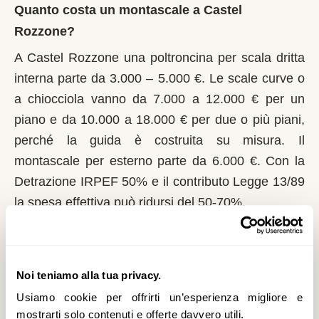
Quanto costa un montascale a Castel
Rozzone?
A Castel Rozzone una poltroncina per scala dritta
interna parte da 3.000 – 5.000 €. Le scale curve o
a chiocciola vanno da 7.000 a 12.000 € per un
piano e da 10.000 a 18.000 € per due o più piani,
perché la guida è costruita su misura. Il
montascale per esterno parte da 6.000 €. Con la
Detrazione IRPEF 50% e il contributo Legge 13/89
la spesa effettiva può ridursi del 50-70%.
Chi può richiedere il contributo regionale a
Castel Rozzone?
Noi teniamo alla tua privacy.
In Lombardia il riferimento normativo è la Legge
Usiamo cookie per offrirti un’esperienza migliore e
13/89 con L.R. 6/1989. Domanda al Comune entro
mostrarti solo contenuti e offerte davvero utili.