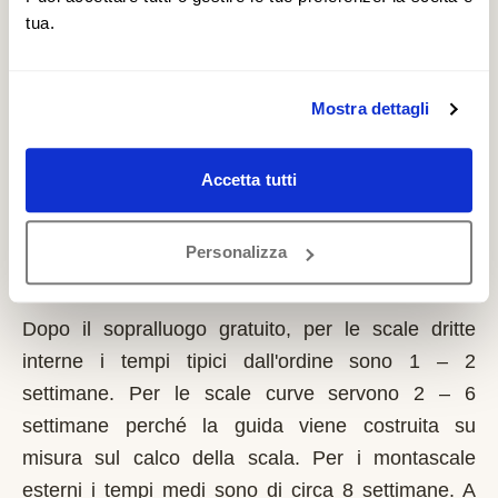
specifici fondi per l'autonomia domiciliare. È un
tua.
contributo a fondo perduto che si richiede solo
sulla prima casa di residenza e la domanda va
presentata sempre prima dell'inizio dei lavori.
Mostra dettagli
Possono fare domanda i residenti a Casina con
limitazioni motorie documentate, proprietari o
Accetta tutti
affittuari dell'immobile.
Quanto tempo serve per installare un
Personalizza
montascale a Casina?
Dopo il sopralluogo gratuito, per le scale dritte
interne i tempi tipici dall'ordine sono 1 – 2
settimane. Per le scale curve servono 2 – 6
settimane perché la guida viene costruita su
misura sul calco della scala. Per i montascale
esterni i tempi medi sono di circa 8 settimane. A