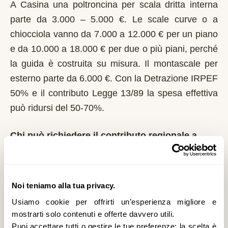
A Casina una poltroncina per scala dritta interna
parte da 3.000 – 5.000 €. Le scale curve o a
chiocciola vanno da 7.000 a 12.000 € per un piano
e da 10.000 a 18.000 € per due o più piani, perché
la guida è costruita su misura. Il montascale per
esterno parte da 6.000 €. Con la Detrazione IRPEF
50% e il contributo Legge 13/89 la spesa effettiva
può ridursi del 50-70%.
Chi può richiedere il contributo regionale a
Casina?
In Emilia-Romagna il riferimento normativo è la
Legge 13/89 + Fondo regionale Vita Indipendente.
Noi teniamo alla tua privacy.
Domanda al Comune entro il 1° marzo di ogni
Usiamo cookie per offrirti un’esperienza migliore e
anno. La Regione affianca al contributo statale
mostrarti solo contenuti e offerte davvero utili.
Puoi accettare tutti o gestire le tue preferenze: la scelta è