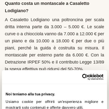
Quanto costa un montascale a Casaletto
Lodigiano?
A Casaletto Lodigiano una poltroncina per scala
dritta interna parte da 3.000 – 5.000 €. Le scale
curve o a chiocciola vanno da 7.000 a 12.000 € per
un piano e da 10.000 a 18.000 € per due o più
piani, perché la guida è costruita su misura. Il
montascale per esterno parte da 6.000 €. Con la
Detrazione IRPEF 50% e il contributo Legge 13/89
la spesa effettiva può ridursi del 50-70%.
Chi può richiedere il contributo regionale a
Casaletto Lodigiano?
Noi teniamo alla tua privacy.
In Lombardia il riferimento normativo è la Legge
Usiamo cookie per offrirti un’esperienza migliore e
13/89 con L.R. 6/1989. Domanda al Comune entro
mostrarti solo contenuti e offerte davvero utili.