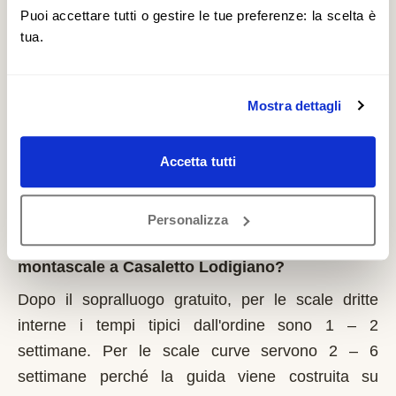
il 1° marzo di ogni anno. La Regione Lombardia è
Puoi accettare tutti o gestire le tue preferenze: la scelta è
tua.
tra le più strutturate: bandi regolari, graduatorie
pubbliche. È un contributo a fondo perduto che si
richiede solo sulla prima casa di residenza e la
Mostra dettagli
domanda va presentata sempre prima dell'inizio
dei lavori. Possono fare domanda i residenti a
Accetta tutti
Casaletto Lodigiano con limitazioni motorie
documentate, proprietari o affittuari dell'immobile.
Personalizza
Quanto tempo serve per installare un
montascale a Casaletto Lodigiano?
Dopo il sopralluogo gratuito, per le scale dritte
interne i tempi tipici dall'ordine sono 1 – 2
settimane. Per le scale curve servono 2 – 6
settimane perché la guida viene costruita su