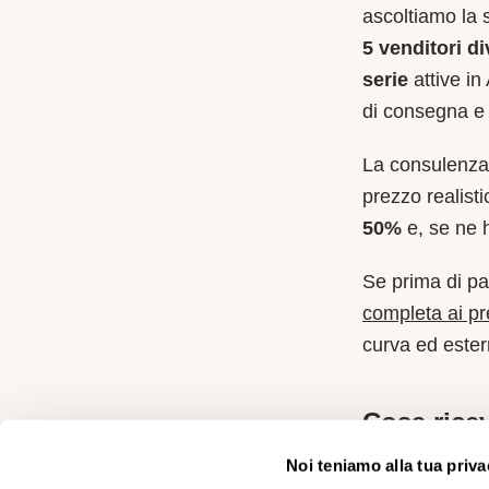
ascoltiamo la 
5 venditori di
serie
attive in
di consegna e 
La consulenza 
prezzo realist
50%
e, se ne ha
Se prima di pa
completa ai p
curva ed estern
Cosa ricev
Noi teniamo alla tua priva
Una telefon