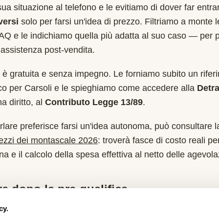
sua situazione al telefono e le evitiamo di dover far entr
versi
solo per farsi un'idea di prezzo. Filtriamo a monte 
AQ
e le indichiamo quella più adatta al suo caso — per 
assistenza post-vendita.
è gratuita e senza impegno. Le forniamo subito un rifer
ico per
Carsoli
e le spieghiamo come accedere alla
Detr
 diritto, al
Contributo Legge 13/89
.
rlare preferisce farsi un'idea autonoma, può consultare l
rezzi dei montascale 2026
: troverà fasce di costo reali per
a e il calcolo della spesa effettiva al netto delle agevola
e dopo la pre-qualifica
cy.
ata di chiarimento (10-15 minuti) con un consulente.