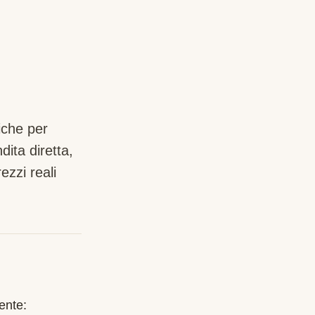
iche per
ita diretta,
zzi reali
ente: