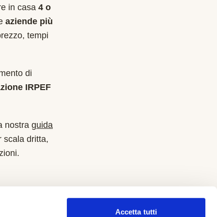
are in casa
4 o
le
aziende più
prezzo, tempi
imento di
azione IRPEF
a nostra
guida
 scala dritta,
zioni.
Accetta tutti