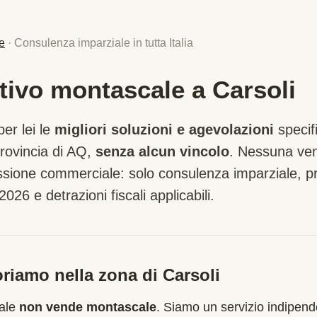
e
· Consulenza imparziale in tutta Italia
tivo montascale a Carsoli
er lei le
migliori soluzioni e agevolazioni
specif
rovincia di
AQ
,
senza alcun vincolo
. Nessuna vend
sione commerciale: solo consulenza imparziale, pre
2026 e detrazioni fiscali applicabili.
riamo nella zona di
Carsoli
cale
non vende montascale
. Siamo un servizio indipend