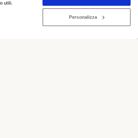
 utili.
Personalizza
arsoli
ntegrazioni
o
.
base alle
evisti, con le
pecifico la sua