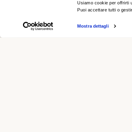
Usiamo cookie per offrirti 
Un riferime
Puoi accettare tutti o gesti
L'indicazion
Mostra dettagli
Le agevolazi
Contribut
Per i residenti
della L.R. 16
Fondi gestiti d
risorse disponib
Il contributo è
agevolazioni d