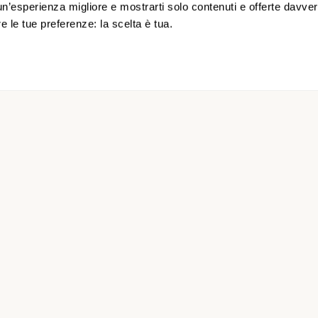
un’esperienza migliore e mostrarti solo contenuti e offerte davvero
nto di prezzo onesto per la sua scala a
Carsoli
.
re le tue preferenze: la scelta è tua.
e dell'installatore selezionato per la sua zona.
oni fiscali applicabili nel suo caso specifico.
o regionale in
Abruzzo
per chi abita a
C
 a
Carsoli
il riferimento normativo è la
Legge 13/89 con i
/2007
.
Domanda al Comune entro il 1° marzo di ogni ann
ai Comuni e ripartiti su base regionale; l'importo varia in 
ili.
cumulabile con la Detrazione IRPEF 50%
e, nei casi pr
ella
Legge 104
. Durante la chiamata verifichiamo nello s