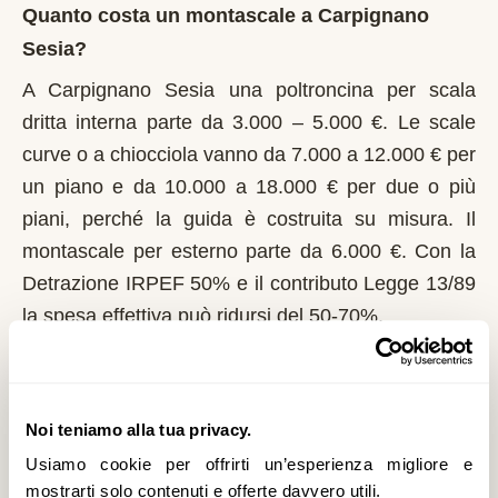
Quanto costa un montascale a Carpignano
Sesia?
A Carpignano Sesia una poltroncina per scala
dritta interna parte da 3.000 – 5.000 €. Le scale
curve o a chiocciola vanno da 7.000 a 12.000 € per
un piano e da 10.000 a 18.000 € per due o più
piani, perché la guida è costruita su misura. Il
montascale per esterno parte da 6.000 €. Con la
Detrazione IRPEF 50% e il contributo Legge 13/89
la spesa effettiva può ridursi del 50-70%.
Chi può richiedere il contributo regionale a
Carpignano Sesia?
Noi teniamo alla tua privacy.
In Piemonte il riferimento normativo è la Legge
Usiamo cookie per offrirti un’esperienza migliore e
13/89 con L.R. 1/2004. Domanda al Comune entro
mostrarti solo contenuti e offerte davvero utili.