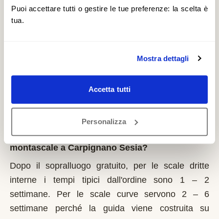
il 1° marzo di ogni anno. Regione Piemonte integra
Puoi accettare tutti o gestire le tue preferenze: la scelta è
tua.
i fondi statali e pubblica graduatorie su base
provinciale. È un contributo a fondo perduto che si
richiede solo sulla prima casa di residenza e la
Mostra dettagli
domanda va presentata sempre prima dell'inizio
dei lavori. Possono fare domanda i residenti a
Accetta tutti
Carpignano Sesia con limitazioni motorie
documentate, proprietari o affittuari dell'immobile.
Personalizza
Quanto tempo serve per installare un
montascale a Carpignano Sesia?
Dopo il sopralluogo gratuito, per le scale dritte
interne i tempi tipici dall'ordine sono 1 – 2
settimane. Per le scale curve servono 2 – 6
settimane perché la guida viene costruita su