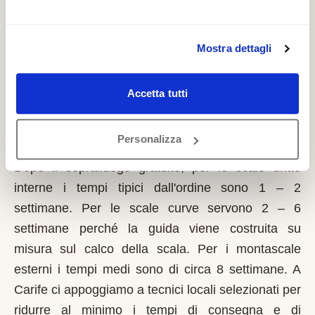
perduto che si richiede solo sulla prima casa di
residenza e la domanda va presentata sempre
prima dell'inizio dei lavori. Possono fare domanda i
Mostra dettagli
residenti a Carife con limitazioni motorie
documentate, proprietari o affittuari dell'immobile.
Accetta tutti
Quanto tempo serve per installare un
Personalizza
montascale a Carife?
Dopo il sopralluogo gratuito, per le scale dritte
interne i tempi tipici dall'ordine sono 1 – 2
settimane. Per le scale curve servono 2 – 6
settimane perché la guida viene costruita su
misura sul calco della scala. Per i montascale
esterni i tempi medi sono di circa 8 settimane. A
Carife ci appoggiamo a tecnici locali selezionati per
ridurre al minimo i tempi di consegna e di