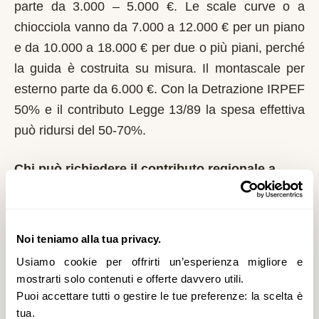
parte da 3.000 – 5.000 €. Le scale curve o a
chiocciola vanno da 7.000 a 12.000 € per un piano
e da 10.000 a 18.000 € per due o più piani, perché
la guida è costruita su misura. Il montascale per
esterno parte da 6.000 €. Con la Detrazione IRPEF
50% e il contributo Legge 13/89 la spesa effettiva
può ridursi del 50-70%.
Chi può richiedere il contributo regionale a
Carife?
In Campania il riferimento normativo è la Legge
13/89 con L.R. 11/2007. Domanda al Comune
Noi teniamo alla tua privacy.
entro il 1° marzo di ogni anno. La Regione
Usiamo cookie per offrirti un’esperienza migliore e
Campania integra i fondi statali; priorità a invalidità
mostrarti solo contenuti e offerte davvero utili.
Puoi accettare tutti o gestire le tue preferenze: la scelta è
totale e disabilità gravi. È un contributo a fondo
tua.